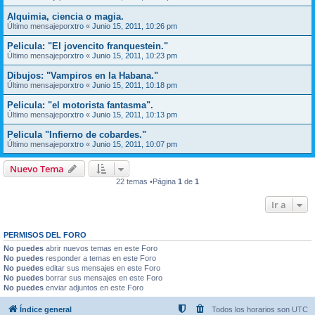
Alquimia, ciencia o magia.
Último mensajepor
xtro
«
Junio 15, 2011, 10:26 pm
Pelicula: "El jovencito franquestein."
Último mensajepor
xtro
«
Junio 15, 2011, 10:23 pm
Dibujos: "Vampiros en la Habana."
Último mensajepor
xtro
«
Junio 15, 2011, 10:18 pm
Pelicula: "el motorista fantasma".
Último mensajepor
xtro
«
Junio 15, 2011, 10:13 pm
Pelicula "Infierno de cobardes."
Último mensajepor
xtro
«
Junio 15, 2011, 10:07 pm
Nuevo Tema
22 temas •Página
1
de
1
Ir a
PERMISOS DEL FORO
No puedes
abrir nuevos temas en este Foro
No puedes
responder a temas en este Foro
No puedes
editar sus mensajes en este Foro
No puedes
borrar sus mensajes en este Foro
No puedes
enviar adjuntos en este Foro
Índice general
Todos los horarios son
UTC