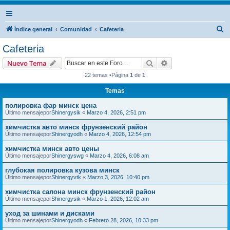
B
Índice general
Comunidad
Cafeteria
u
Cafeteria
s
Buscar
Búsqueda avanzad
Nuevo Tema
c
22 temas •Página
1
de
1
a
Temas
r
полировка фар минск цена
Último mensajepor
Shinergysik
«
Marzo 4, 2026, 2:51 pm
химчистка авто минск фрунзенский район
Último mensajepor
Shinergyodh
«
Marzo 4, 2026, 12:54 pm
химчистка минск авто цены
Último mensajepor
Shinergyswg
«
Marzo 4, 2026, 6:08 am
глубокая полировка кузова минск
Último mensajepor
Shinergyvtk
«
Marzo 3, 2026, 10:40 pm
химчистка салона минск фрунзенский район
Último mensajepor
Shinergysik
«
Marzo 1, 2026, 12:02 am
уход за шинами и дисками
Último mensajepor
Shinergyodh
«
Febrero 28, 2026, 10:33 pm