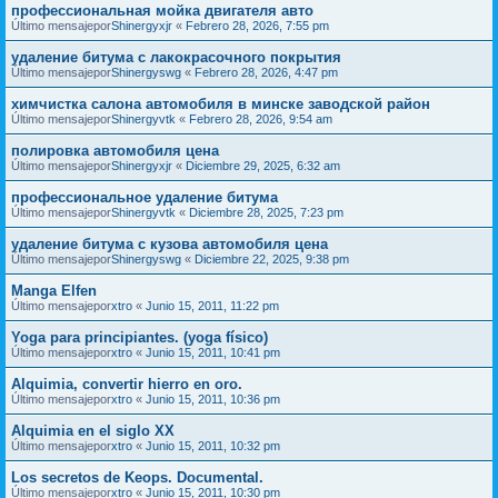
профессиональная мойка двигателя авто
Último mensajepor
Shinergyxjr
«
Febrero 28, 2026, 7:55 pm
удаление битума с лакокрасочного покрытия
Último mensajepor
Shinergyswg
«
Febrero 28, 2026, 4:47 pm
химчистка салона автомобиля в минске заводской район
Último mensajepor
Shinergyvtk
«
Febrero 28, 2026, 9:54 am
полировка автомобиля цена
Último mensajepor
Shinergyxjr
«
Diciembre 29, 2025, 6:32 am
профессиональное удаление битума
Último mensajepor
Shinergyvtk
«
Diciembre 28, 2025, 7:23 pm
удаление битума с кузова автомобиля цена
Último mensajepor
Shinergyswg
«
Diciembre 22, 2025, 9:38 pm
Manga Elfen
Último mensajepor
xtro
«
Junio 15, 2011, 11:22 pm
Yoga para principiantes. (yoga físico)
Último mensajepor
xtro
«
Junio 15, 2011, 10:41 pm
Alquimia, convertir hierro en oro.
Último mensajepor
xtro
«
Junio 15, 2011, 10:36 pm
Alquimia en el siglo XX
Último mensajepor
xtro
«
Junio 15, 2011, 10:32 pm
Los secretos de Keops. Documental.
Último mensajepor
xtro
«
Junio 15, 2011, 10:30 pm