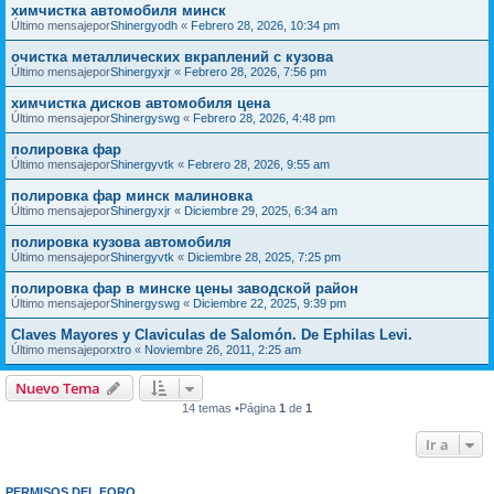
химчистка автомобиля минск
Último mensajepor
Shinergyodh
«
Febrero 28, 2026, 10:34 pm
очистка металлических вкраплений с кузова
Último mensajepor
Shinergyxjr
«
Febrero 28, 2026, 7:56 pm
химчистка дисков автомобиля цена
Último mensajepor
Shinergyswg
«
Febrero 28, 2026, 4:48 pm
полировка фар
Último mensajepor
Shinergyvtk
«
Febrero 28, 2026, 9:55 am
полировка фар минск малиновка
Último mensajepor
Shinergyxjr
«
Diciembre 29, 2025, 6:34 am
полировка кузова автомобиля
Último mensajepor
Shinergyvtk
«
Diciembre 28, 2025, 7:25 pm
полировка фар в минске цены заводской район
Último mensajepor
Shinergyswg
«
Diciembre 22, 2025, 9:39 pm
Claves Mayores y Claviculas de Salomón. De Ephilas Levi.
Último mensajepor
xtro
«
Noviembre 26, 2011, 2:25 am
Nuevo Tema
14 temas •Página
1
de
1
Ir a
PERMISOS DEL FORO