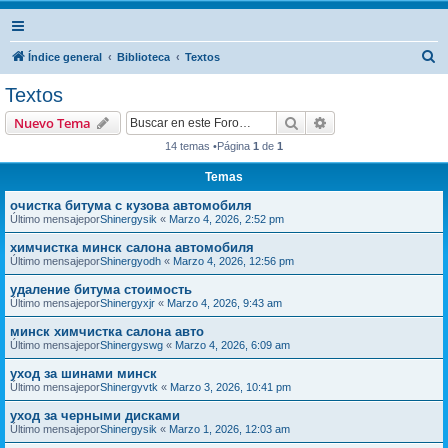
B
Índice general
Biblioteca
Textos
u
Textos
s
Buscar
Búsqueda avanzad
Nuevo Tema
c
14 temas •Página
1
de
1
a
Temas
r
очистка битума с кузова автомобиля
Último mensajepor
Shinergysik
«
Marzo 4, 2026, 2:52 pm
химчистка минск салона автомобиля
Último mensajepor
Shinergyodh
«
Marzo 4, 2026, 12:56 pm
удаление битума стоимость
Último mensajepor
Shinergyxjr
«
Marzo 4, 2026, 9:43 am
минск химчистка салона авто
Último mensajepor
Shinergyswg
«
Marzo 4, 2026, 6:09 am
уход за шинами минск
Último mensajepor
Shinergyvtk
«
Marzo 3, 2026, 10:41 pm
уход за черными дисками
Último mensajepor
Shinergysik
«
Marzo 1, 2026, 12:03 am