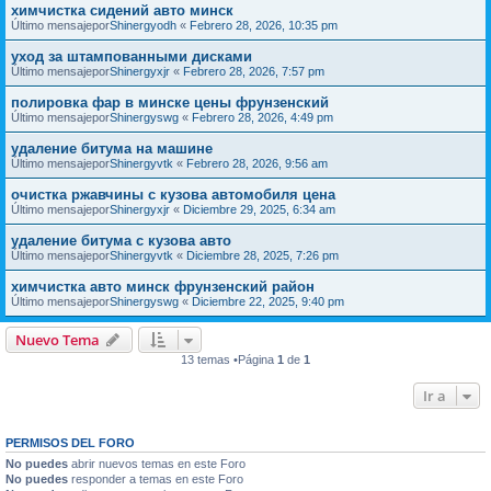
химчистка сидений авто минск
Último mensajepor
Shinergyodh
«
Febrero 28, 2026, 10:35 pm
уход за штампованными дисками
Último mensajepor
Shinergyxjr
«
Febrero 28, 2026, 7:57 pm
полировка фар в минске цены фрунзенский
Último mensajepor
Shinergyswg
«
Febrero 28, 2026, 4:49 pm
удаление битума на машине
Último mensajepor
Shinergyvtk
«
Febrero 28, 2026, 9:56 am
очистка ржавчины с кузова автомобиля цена
Último mensajepor
Shinergyxjr
«
Diciembre 29, 2025, 6:34 am
удаление битума с кузова авто
Último mensajepor
Shinergyvtk
«
Diciembre 28, 2025, 7:26 pm
химчистка авто минск фрунзенский район
Último mensajepor
Shinergyswg
«
Diciembre 22, 2025, 9:40 pm
Nuevo Tema
13 temas •Página
1
de
1
Ir a
PERMISOS DEL FORO
No puedes
abrir nuevos temas en este Foro
No puedes
responder a temas en este Foro