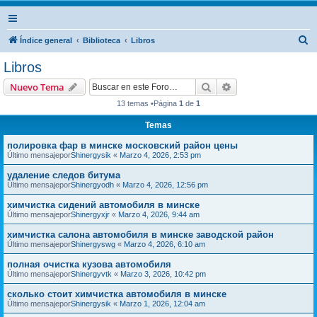
B
Índice general
Biblioteca
Libros
u
Libros
s
Buscar
Búsqueda avanzad
Nuevo Tema
c
13 temas •Página
1
de
1
a
Temas
r
полировка фар в минске московский район цены
Último mensajepor
Shinergysik
«
Marzo 4, 2026, 2:53 pm
удаление следов битума
Último mensajepor
Shinergyodh
«
Marzo 4, 2026, 12:56 pm
химчистка сидений автомобиля в минске
Último mensajepor
Shinergyxjr
«
Marzo 4, 2026, 9:44 am
химчистка салона автомобиля в минске заводской район
Último mensajepor
Shinergyswg
«
Marzo 4, 2026, 6:10 am
полная очистка кузова автомобиля
Último mensajepor
Shinergyvtk
«
Marzo 3, 2026, 10:42 pm
сколько стоит химчистка автомобиля в минске
Último mensajepor
Shinergysik
«
Marzo 1, 2026, 12:04 am