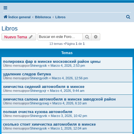
B
Índice general
Biblioteca
Libros
u
Libros
s
Buscar
Búsqueda avanzad
Nuevo Tema
c
13 temas •Página
1
de
1
a
Temas
r
полировка фар в минске московский район цены
Último mensajepor
Shinergysik
«
Marzo 4, 2026, 2:53 pm
удаление следов битума
Último mensajepor
Shinergyodh
«
Marzo 4, 2026, 12:56 pm
химчистка сидений автомобиля в минске
Último mensajepor
Shinergyxjr
«
Marzo 4, 2026, 9:44 am
химчистка салона автомобиля в минске заводской район
Último mensajepor
Shinergyswg
«
Marzo 4, 2026, 6:10 am
полная очистка кузова автомобиля
Último mensajepor
Shinergyvtk
«
Marzo 3, 2026, 10:42 pm
сколько стоит химчистка автомобиля в минске
Último mensajepor
Shinergysik
«
Marzo 1, 2026, 12:04 am