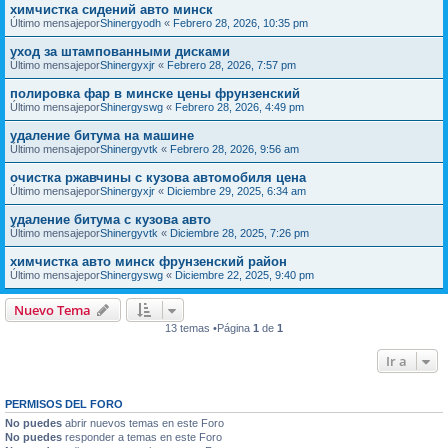
химчистка сидений авто минск
Último mensajepor
Shinergyodh
«
Febrero 28, 2026, 10:35 pm
уход за штампованными дисками
Último mensajepor
Shinergyxjr
«
Febrero 28, 2026, 7:57 pm
полировка фар в минске цены фрунзенский
Último mensajepor
Shinergyswg
«
Febrero 28, 2026, 4:49 pm
удаление битума на машине
Último mensajepor
Shinergyvtk
«
Febrero 28, 2026, 9:56 am
очистка ржавчины с кузова автомобиля цена
Último mensajepor
Shinergyxjr
«
Diciembre 29, 2025, 6:34 am
удаление битума с кузова авто
Último mensajepor
Shinergyvtk
«
Diciembre 28, 2025, 7:26 pm
химчистка авто минск фрунзенский район
Último mensajepor
Shinergyswg
«
Diciembre 22, 2025, 9:40 pm
Nuevo Tema
13 temas •Página
1
de
1
Ir a
PERMISOS DEL FORO
No puedes
abrir nuevos temas en este Foro
No puedes
responder a temas en este Foro