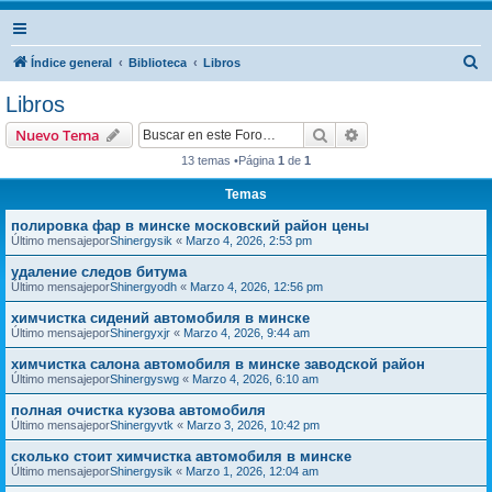
B
Índice general
Biblioteca
Libros
u
Libros
s
Buscar
Búsqueda avanzad
Nuevo Tema
c
13 temas •Página
1
de
1
a
Temas
r
полировка фар в минске московский район цены
Último mensajepor
Shinergysik
«
Marzo 4, 2026, 2:53 pm
удаление следов битума
Último mensajepor
Shinergyodh
«
Marzo 4, 2026, 12:56 pm
химчистка сидений автомобиля в минске
Último mensajepor
Shinergyxjr
«
Marzo 4, 2026, 9:44 am
химчистка салона автомобиля в минске заводской район
Último mensajepor
Shinergyswg
«
Marzo 4, 2026, 6:10 am
полная очистка кузова автомобиля
Último mensajepor
Shinergyvtk
«
Marzo 3, 2026, 10:42 pm
сколько стоит химчистка автомобиля в минске
Último mensajepor
Shinergysik
«
Marzo 1, 2026, 12:04 am