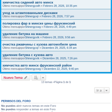
химчистка сидений авто минск
Último mensajepor
Shinergyodh
«
Febrero 28, 2026, 10:35 pm
уход за штампованными дисками
Último mensajepor
Shinergyxjr
«
Febrero 28, 2026, 7:57 pm
полировка фар в минске цены фрунзенский
Último mensajepor
Shinergyswg
«
Febrero 28, 2026, 4:49 pm
удаление битума на машине
Último mensajepor
Shinergyvtk
«
Febrero 28, 2026, 9:56 am
очистка ржавчины с кузова автомобиля цена
Último mensajepor
Shinergyxjr
«
Diciembre 29, 2025, 6:34 am
удаление битума с кузова авто
Último mensajepor
Shinergyvtk
«
Diciembre 28, 2025, 7:26 pm
химчистка авто минск фрунзенский район
Último mensajepor
Shinergyswg
«
Diciembre 22, 2025, 9:40 pm
Nuevo Tema
13 temas •Página
1
de
1
Ir a
PERMISOS DEL FORO
No puedes
abrir nuevos temas en este Foro
No puedes
responder a temas en este Foro