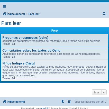
B
Índice general
Para leer
u
Para leer
s
Foro
c
a
Preguntas y respuestas (osho)
conjunto de preguntas y respuestas del maestro Osho a temas de la vida cotidiana.
r
Temas:
13
Comentarios sobre los textos de Osho
Aquí podéis poner los comentarios referentes a los textos de Osho para debatirlos.
Temas:
13
Niños Indigo y Cristal
Niños de alta vibración, gran sabiduría, muy intuitivos, muy amorosos, su Aura irradia el
color azul índigo con intensidad, su misión es ayudar a despertar consciencias, liberar
esquemas y normas que no proceden, suelen ser muy inquietos, hiperactivos, algunos
guerreros, otros sanadores.
Temas:
14
Ir a
Índice general
Todos los horarios son
UTC
Desarrollado por
phpBB
® Forum Software © phpBB Limited