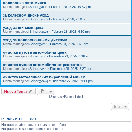
полировка авто минск
Último mensajepor
Shinergyodh
«
Febrero 28, 2026, 10:37 pm
за колесном диске уход
Último mensajepor
Shinergyxjr
«
Febrero 28, 2026, 7:58 pm
уход за шинами цена
Último mensajepor
Shinergyswg
«
Febrero 28, 2026, 4:50 pm
уход за полированными дисками
Último mensajepor
Shinergyvtk
«
Febrero 28, 2026, 9:57 am
очистка кузова автомобиля цена
Último mensajepor
Shinergyxjr
«
Diciembre 29, 2025, 6:36 am
очистка кузова автомобиля от реагентов
Último mensajepor
Shinergyvtk
«
Diciembre 28, 2025, 7:27 pm
очистка металлических вкраплений минск
Último mensajepor
Shinergyswg
«
Diciembre 22, 2025, 9:41 pm
Nuevo Tema
13 temas •Página
1
de
1
Ir a
PERMISOS DEL FORO
No puedes
abrir nuevos temas en este Foro
No puedes
responder a temas en este Foro