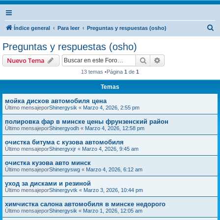
B
Índice general
Para leer
Preguntas y respuestas (osho)
u
Preguntas y respuestas (osho)
s
Buscar
Búsqueda avanzad
Nuevo Tema
c
13 temas •Página
1
de
1
a
Temas
r
мойка дисков автомобиля цена
Último mensajepor
Shinergysik
«
Marzo 4, 2026, 2:55 pm
полировка фар в минске цены фрунзенский район
Último mensajepor
Shinergyodh
«
Marzo 4, 2026, 12:58 pm
очистка битума с кузова автомобиля
Último mensajepor
Shinergyxjr
«
Marzo 4, 2026, 9:45 am
очистка кузова авто минск
Último mensajepor
Shinergyswg
«
Marzo 4, 2026, 6:12 am
уход за дисками и резиной
Último mensajepor
Shinergyvtk
«
Marzo 3, 2026, 10:44 pm
химчистка салона автомобиля в минске недорого
Último mensajepor
Shinergysik
«
Marzo 1, 2026, 12:05 am