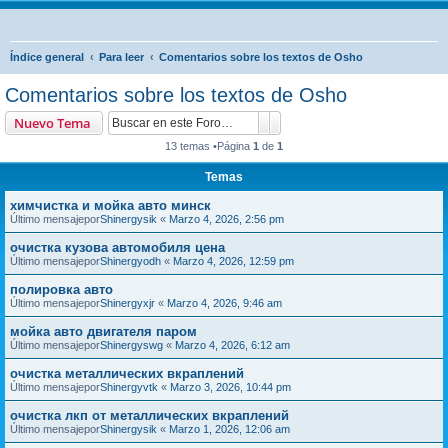
B
Índice general
Para leer
Comentarios sobre los textos de Osho
u
Comentarios sobre los textos de Osho
s
Buscar
Búsqueda avanzada
Nuevo Tema
c
13 temas •Página
1
de
1
a
Temas
r
химчистка и мойка авто минск
Último mensajepor
Shinergysik
«
Marzo 4, 2026, 2:56 pm
очистка кузова автомобиля цена
Último mensajepor
Shinergyodh
«
Marzo 4, 2026, 12:59 pm
полировка авто
Último mensajepor
Shinergyxjr
«
Marzo 4, 2026, 9:46 am
мойка авто двигателя паром
Último mensajepor
Shinergyswg
«
Marzo 4, 2026, 6:12 am
очистка металлических вкраплений
Último mensajepor
Shinergyvtk
«
Marzo 3, 2026, 10:44 pm
очистка лкп от металлических вкраплений
Último mensajepor
Shinergysik
«
Marzo 1, 2026, 12:06 am