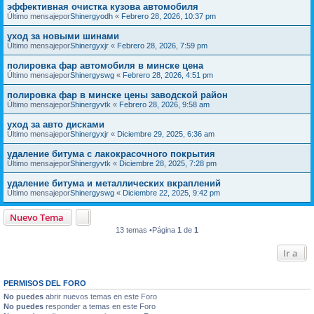
эффективная очистка кузова автомобиля
Último mensajepor
Shinergyodh
«
Febrero 28, 2026, 10:37 pm
уход за новыми шинами
Último mensajepor
Shinergyxjr
«
Febrero 28, 2026, 7:59 pm
полировка фар автомобиля в минске цена
Último mensajepor
Shinergyswg
«
Febrero 28, 2026, 4:51 pm
полировка фар в минске цены заводской район
Último mensajepor
Shinergyvtk
«
Febrero 28, 2026, 9:58 am
уход за авто дисками
Último mensajepor
Shinergyxjr
«
Diciembre 29, 2025, 6:36 am
удаление битума с лакокрасочного покрытия
Último mensajepor
Shinergyvtk
«
Diciembre 28, 2025, 7:28 pm
удаление битума и металлических вкраплений
Último mensajepor
Shinergyswg
«
Diciembre 22, 2025, 9:42 pm
Nuevo Tema
13 temas •Página
1
de
1
Ir a
PERMISOS DEL FORO
No puedes
abrir nuevos temas en este Foro
No puedes
responder a temas en este Foro