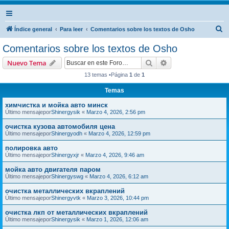
B
Índice general
Para leer
Comentarios sobre los textos de Osho
u
Comentarios sobre los textos de Osho
s
Buscar
Búsqueda avanzad
Nuevo Tema
c
13 temas •Página
1
de
1
a
Temas
r
химчистка и мойка авто минск
Último mensajepor
Shinergysik
«
Marzo 4, 2026, 2:56 pm
очистка кузова автомобиля цена
Último mensajepor
Shinergyodh
«
Marzo 4, 2026, 12:59 pm
полировка авто
Último mensajepor
Shinergyxjr
«
Marzo 4, 2026, 9:46 am
мойка авто двигателя паром
Último mensajepor
Shinergyswg
«
Marzo 4, 2026, 6:12 am
очистка металлических вкраплений
Último mensajepor
Shinergyvtk
«
Marzo 3, 2026, 10:44 pm
очистка лкп от металлических вкраплений
Último mensajepor
Shinergysik
«
Marzo 1, 2026, 12:06 am