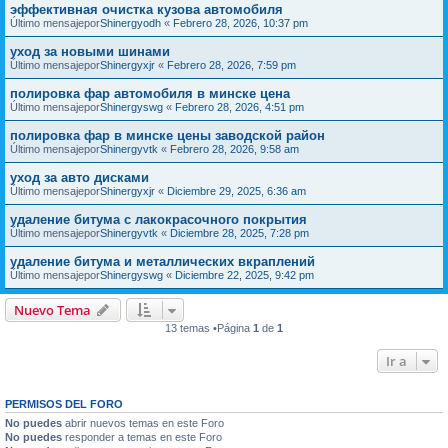
эффективная очистка кузова автомобиля
Último mensajepor
Shinergyodh
«
Febrero 28, 2026, 10:37 pm
уход за новыми шинами
Último mensajepor
Shinergyxjr
«
Febrero 28, 2026, 7:59 pm
полировка фар автомобиля в минске цена
Último mensajepor
Shinergyswg
«
Febrero 28, 2026, 4:51 pm
полировка фар в минске цены заводской район
Último mensajepor
Shinergyvtk
«
Febrero 28, 2026, 9:58 am
уход за авто дисками
Último mensajepor
Shinergyxjr
«
Diciembre 29, 2025, 6:36 am
удаление битума с лакокрасочного покрытия
Último mensajepor
Shinergyvtk
«
Diciembre 28, 2025, 7:28 pm
удаление битума и металлических вкраплений
Último mensajepor
Shinergyswg
«
Diciembre 22, 2025, 9:42 pm
Nuevo Tema
13 temas •Página
1
de
1
Ir a
PERMISOS DEL FORO
No puedes
abrir nuevos temas en este Foro
No puedes
responder a temas en este Foro