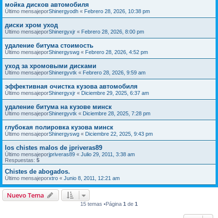
мойка дисков автомобиля
Último mensajepor
Shinergyodh
«
Febrero 28, 2026, 10:38 pm
диски хром уход
Último mensajepor
Shinergyxjr
«
Febrero 28, 2026, 8:00 pm
удаление битума стоимость
Último mensajepor
Shinergyswg
«
Febrero 28, 2026, 4:52 pm
уход за хромовыми дисками
Último mensajepor
Shinergyvtk
«
Febrero 28, 2026, 9:59 am
эффективная очистка кузова автомобиля
Último mensajepor
Shinergyxjr
«
Diciembre 29, 2025, 6:37 am
удаление битума на кузове минск
Último mensajepor
Shinergyvtk
«
Diciembre 28, 2025, 7:28 pm
глубокая полировка кузова минск
Último mensajepor
Shinergyswg
«
Diciembre 22, 2025, 9:43 pm
los chistes malos de jpriveras89
Último mensajepor
jpriveras89
«
Julio 29, 2011, 3:38 am
Respuestas:
5
Chistes de abogados.
Último mensajepor
xtro
«
Junio 8, 2011, 12:21 am
Nuevo Tema
15 temas •Página
1
de
1