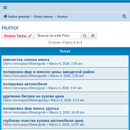
B
Índice general
Otros temas
Humor
u
Humor
s
Buscar
Búsqueda avanzad
Nuevo Tema
c
15 temas •Página
1
de
1
a
Temas
r
химчистка салона минск
Último mensajepor
Shinergysik
«
Marzo 4, 2026, 2:56 pm
полировка фар в минске цены заводской район
Último mensajepor
Shinergyodh
«
Marzo 4, 2026, 1:00 pm
полировка автомобиля
Último mensajepor
Shinergyxjr
«
Marzo 4, 2026, 9:47 am
удаление битума на кузове цена
Último mensajepor
Shinergyswg
«
Marzo 4, 2026, 6:13 am
полировка фар минск уручье
Último mensajepor
Shinergyvtk
«
Marzo 3, 2026, 10:45 pm
глубокая очистка кузова автомобиля цена
Último mensajepor
Shinergysik
«
Marzo 1, 2026, 12:07 am