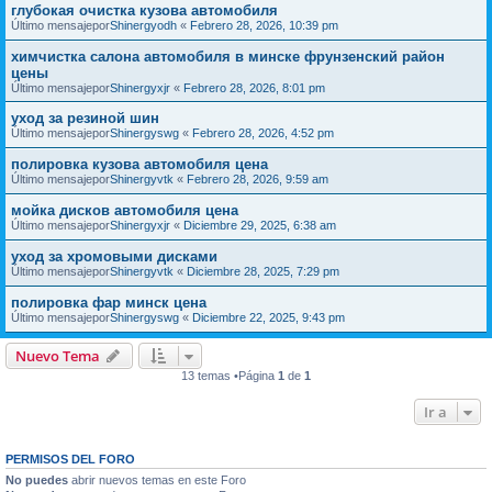
глубокая очистка кузова автомобиля
Último mensajepor
Shinergyodh
«
Febrero 28, 2026, 10:39 pm
химчистка салона автомобиля в минске фрунзенский район
цены
Último mensajepor
Shinergyxjr
«
Febrero 28, 2026, 8:01 pm
уход за резиной шин
Último mensajepor
Shinergyswg
«
Febrero 28, 2026, 4:52 pm
полировка кузова автомобиля цена
Último mensajepor
Shinergyvtk
«
Febrero 28, 2026, 9:59 am
мойка дисков автомобиля цена
Último mensajepor
Shinergyxjr
«
Diciembre 29, 2025, 6:38 am
уход за хромовыми дисками
Último mensajepor
Shinergyvtk
«
Diciembre 28, 2025, 7:29 pm
полировка фар минск цена
Último mensajepor
Shinergyswg
«
Diciembre 22, 2025, 9:43 pm
Nuevo Tema
13 temas •Página
1
de
1
Ir a
PERMISOS DEL FORO
No puedes
abrir nuevos temas en este Foro