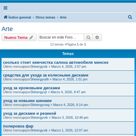
B
Índice general
Otros temas
Arte
u
Arte
s
Buscar
Búsqueda avanzad
Nuevo Tema
c
13 temas •Página
1
de
1
a
Temas
r
сколько стоит химчистка салона автомобиля минске
Último mensajepor
Shinergysik
«
Marzo 4, 2026, 2:57 pm
средства для ухода за колесными дисками
Último mensajepor
Shinergyodh
«
Marzo 4, 2026, 1:01 pm
уход за хромовыми дисками
Último mensajepor
Shinergyxjr
«
Marzo 4, 2026, 9:47 am
уход за новыми шинами
Último mensajepor
Shinergyswg
«
Marzo 4, 2026, 6:14 am
уход за дисками и резиной
Último mensajepor
Shinergyvtk
«
Marzo 3, 2026, 10:46 pm
полировка фар
Último mensajepor
Shinergysik
«
Marzo 1, 2026, 12:07 am