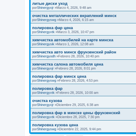
литые диски уход
por
Shinergyxjr
»Marzo 4, 2026, 9:48 am
очистка металлических вкраплений минск
por
Shinergyswg
»Marzo 4, 2026, 6:15 am
полировка фар цена
por
Shinergyvtk
»Marzo 3, 2026, 10:47 pm
химчистка автомобилей на карте минска
por
Shinergysik
»Marzo 1, 2026, 12:08 am
химчистка авто минск фрунзенский район
por
Shinergyodh
»Febrero 28, 2026, 10:40 pm
химчистка салона автомобиля цена
por
Shinergyxjr
»Febrero 28, 2026, 8:01 pm
полировка фар минск цена
por
Shinergyswg
»Febrero 28, 2026, 4:53 pm
полировка фар
por
Shinergyvtk
»Febrero 28, 2026, 10:00 am
очистка кузова
por
Shinergyxjr
»Diciembre 29, 2025, 6:38 am
полировка фар в минске цены фрунзенский
por
Shinergyvtk
»Diciembre 28, 2025, 7:30 pm
полировка кузова цена
por
Shinergyswg
»Diciembre 22, 2025, 9:44 pm