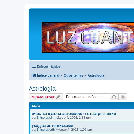
Enlaces rápidos
Índice general
Otros temas
Astrología
Astrología
Buscar
Bús
Nuevo Tema
TEMAS
очистка кузова автомобиля от загрязнений
por
Shinergysik
»Marzo 4, 2026, 2:58 pm
уход за авто дисками
por
Shinergyodh
»Marzo 4, 2026, 1:01 pm