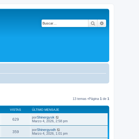
Buscar
Búsqueda avanza
13 temas •Página
1
de
1
VISTAS
ÚLTIMO MENSAJE
por
Shinergysik
629
Marzo 4, 2026, 2:58 pm
por
Shinergyodh
359
Marzo 4, 2026, 1:01 pm