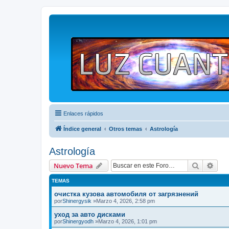
Enlaces rápidos
Índice general
Otros temas
Astrología
Astrología
Buscar
Bús
Nuevo Tema
TEMAS
очистка кузова автомобиля от загрязнений
por
Shinergysik
»Marzo 4, 2026, 2:58 pm
уход за авто дисками
por
Shinergyodh
»Marzo 4, 2026, 1:01 pm