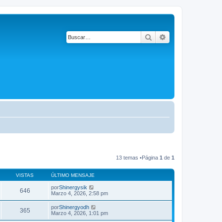
Buscar
Búsqueda avanza
13 temas •Página
1
de
1
VISTAS
ÚLTIMO MENSAJE
por
Shinergysik
646
Marzo 4, 2026, 2:58 pm
por
Shinergyodh
365
Marzo 4, 2026, 1:01 pm