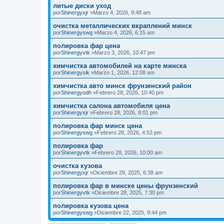
литые диски уход
por
Shinergyxjr
»Marzo 4, 2026, 9:48 am
очистка металлических вкраплений минск
por
Shinergyswg
»Marzo 4, 2026, 6:15 am
полировка фар цена
por
Shinergyvtk
»Marzo 3, 2026, 10:47 pm
химчистка автомобилей на карте минска
por
Shinergysik
»Marzo 1, 2026, 12:08 am
химчистка авто минск фрунзенский район
por
Shinergyodh
»Febrero 28, 2026, 10:40 pm
химчистка салона автомобиля цена
por
Shinergyxjr
»Febrero 28, 2026, 8:01 pm
полировка фар минск цена
por
Shinergyswg
»Febrero 28, 2026, 4:53 pm
полировка фар
por
Shinergyvtk
»Febrero 28, 2026, 10:00 am
очистка кузова
por
Shinergyxjr
»Diciembre 29, 2025, 6:38 am
полировка фар в минске цены фрунзенский
por
Shinergyvtk
»Diciembre 28, 2025, 7:30 pm
полировка кузова цена
por
Shinergyswg
»Diciembre 22, 2025, 9:44 pm