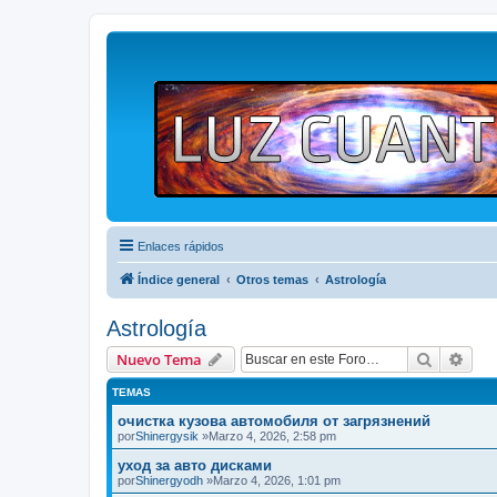
Enlaces rápidos
Índice general
Otros temas
Astrología
Astrología
Buscar
Bús
Nuevo Tema
TEMAS
очистка кузова автомобиля от загрязнений
por
Shinergysik
»Marzo 4, 2026, 2:58 pm
уход за авто дисками
por
Shinergyodh
»Marzo 4, 2026, 1:01 pm