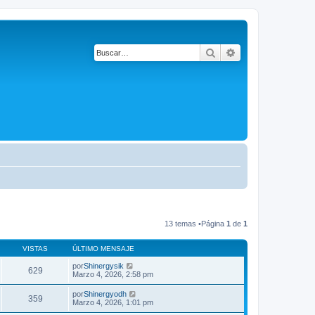
Buscar
Búsqueda avanza
13 temas •Página
1
de
1
VISTAS
ÚLTIMO MENSAJE
por
Shinergysik
629
Marzo 4, 2026, 2:58 pm
por
Shinergyodh
359
Marzo 4, 2026, 1:01 pm