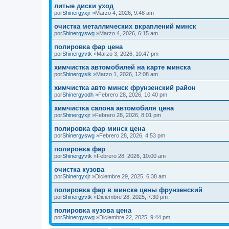
литые диски уход
por
Shinergyxjr
»Marzo 4, 2026, 9:48 am
очистка металлических вкраплений минск
por
Shinergyswg
»Marzo 4, 2026, 6:15 am
полировка фар цена
por
Shinergyvtk
»Marzo 3, 2026, 10:47 pm
химчистка автомобилей на карте минска
por
Shinergysik
»Marzo 1, 2026, 12:08 am
химчистка авто минск фрунзенский район
por
Shinergyodh
»Febrero 28, 2026, 10:40 pm
химчистка салона автомобиля цена
por
Shinergyxjr
»Febrero 28, 2026, 8:01 pm
полировка фар минск цена
por
Shinergyswg
»Febrero 28, 2026, 4:53 pm
полировка фар
por
Shinergyvtk
»Febrero 28, 2026, 10:00 am
очистка кузова
por
Shinergyxjr
»Diciembre 29, 2025, 6:38 am
полировка фар в минске цены фрунзенский
por
Shinergyvtk
»Diciembre 28, 2025, 7:30 pm
полировка кузова цена
por
Shinergyswg
»Diciembre 22, 2025, 9:44 pm