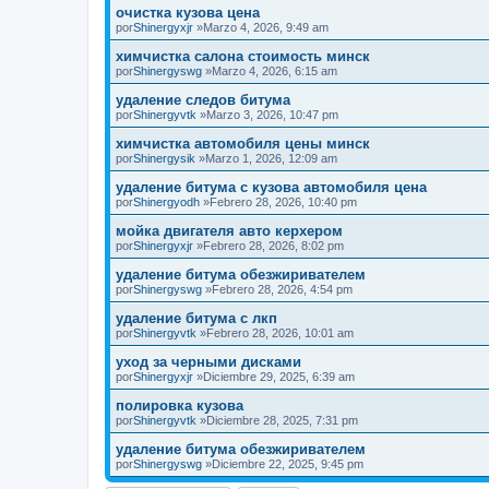
очистка кузова цена
por
Shinergyxjr
»Marzo 4, 2026, 9:49 am
химчистка салона стоимость минск
por
Shinergyswg
»Marzo 4, 2026, 6:15 am
удаление следов битума
por
Shinergyvtk
»Marzo 3, 2026, 10:47 pm
химчистка автомобиля цены минск
por
Shinergysik
»Marzo 1, 2026, 12:09 am
удаление битума с кузова автомобиля цена
por
Shinergyodh
»Febrero 28, 2026, 10:40 pm
мойка двигателя авто керхером
por
Shinergyxjr
»Febrero 28, 2026, 8:02 pm
удаление битума обезжиривателем
por
Shinergyswg
»Febrero 28, 2026, 4:54 pm
удаление битума с лкп
por
Shinergyvtk
»Febrero 28, 2026, 10:01 am
уход за черными дисками
por
Shinergyxjr
»Diciembre 29, 2025, 6:39 am
полировка кузова
por
Shinergyvtk
»Diciembre 28, 2025, 7:31 pm
удаление битума обезжиривателем
por
Shinergyswg
»Diciembre 22, 2025, 9:45 pm