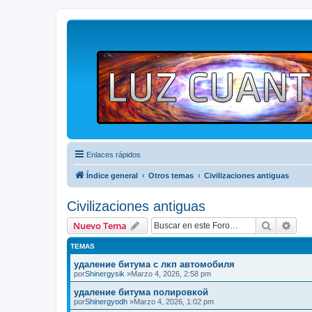
Enlaces rápidos
Índice general
Otros temas
Civilizaciones antiguas
Civilizaciones antiguas
Buscar
Bús
Nuevo Tema
TEMAS
удаление битума с лкп автомобиля
por
Shinergysik
»Marzo 4, 2026, 2:58 pm
удаление битума полировкой
por
Shinergyodh
»Marzo 4, 2026, 1:02 pm