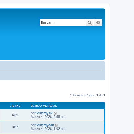
Buscar
Búsqueda avanza
13 temas •Página
1
de
1
VISTAS
ÚLTIMO MENSAJE
por
Shinergysik
629
Marzo 4, 2026, 2:58 pm
por
Shinergyodh
387
Marzo 4, 2026, 1:02 pm