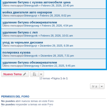
удаление битума с кузова автомобиля цена
Último mensajepor
Shinergyodh
«
Febrero 28, 2026, 10:40 pm
мойка двигателя авто керхером
Último mensajepor
Shinergyxjr
«
Febrero 28, 2026, 8:02 pm
удаление битума обезжиривателем
Último mensajepor
Shinergyswg
«
Febrero 28, 2026, 4:54 pm
удаление битума с лкп
Último mensajepor
Shinergyvtk
«
Febrero 28, 2026, 10:01 am
уход за черными дисками
Último mensajepor
Shinergyxjr
«
Diciembre 29, 2025, 6:39 am
полировка кузова
Último mensajepor
Shinergyvtk
«
Diciembre 28, 2025, 7:31 pm
удаление битума обезжиривателем
Último mensajepor
Shinergyswg
«
Diciembre 22, 2025, 9:45 pm
Nuevo Tema
13 temas •Página
1
de
1
Ir a
PERMISOS DEL FORO
No puedes
abrir nuevos temas en este Foro
No puedes
responder a temas en este Foro