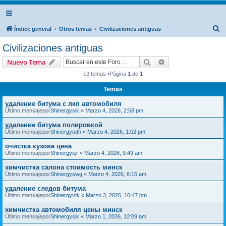
B
Índice general
Otros temas
Civilizaciones antiguas
u
Civilizaciones antiguas
s
Buscar
Búsqueda avanzad
Nuevo Tema
c
13 temas •Página
1
de
1
a
Temas
r
удаление битума с лкп автомобиля
Último mensajepor
Shinergysik
«
Marzo 4, 2026, 2:58 pm
удаление битума полировкой
Último mensajepor
Shinergyodh
«
Marzo 4, 2026, 1:02 pm
очистка кузова цена
Último mensajepor
Shinergyxjr
«
Marzo 4, 2026, 9:49 am
химчистка салона стоимость минск
Último mensajepor
Shinergyswg
«
Marzo 4, 2026, 6:15 am
удаление следов битума
Último mensajepor
Shinergyvtk
«
Marzo 3, 2026, 10:47 pm
химчистка автомобиля цены минск
Último mensajepor
Shinergysik
«
Marzo 1, 2026, 12:09 am