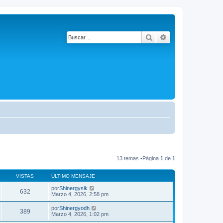
Buscar
Búsqueda avanza
13 temas •Página
1
de
1
VISTAS
ÚLTIMO MENSAJE
por
Shinergysik
632
Marzo 4, 2026, 2:58 pm
por
Shinergyodh
389
Marzo 4, 2026, 1:02 pm