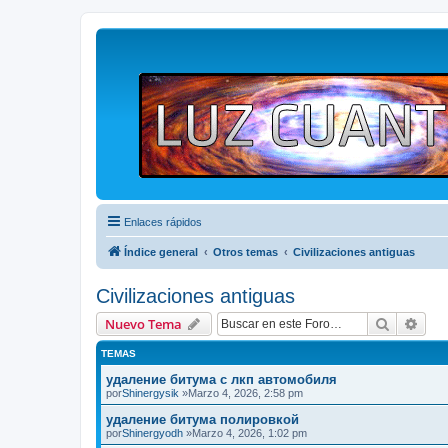
Enlaces rápidos
Índice general
Otros temas
Civilizaciones antiguas
Civilizaciones antiguas
Buscar
Bús
Nuevo Tema
TEMAS
удаление битума с лкп автомобиля
por
Shinergysik
»Marzo 4, 2026, 2:58 pm
удаление битума полировкой
por
Shinergyodh
»Marzo 4, 2026, 1:02 pm