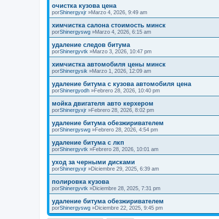
очистка кузова цена
por
Shinergyxjr
»Marzo 4, 2026, 9:49 am
химчистка салона стоимость минск
por
Shinergyswg
»Marzo 4, 2026, 6:15 am
удаление следов битума
por
Shinergyvtk
»Marzo 3, 2026, 10:47 pm
химчистка автомобиля цены минск
por
Shinergysik
»Marzo 1, 2026, 12:09 am
удаление битума с кузова автомобиля цена
por
Shinergyodh
»Febrero 28, 2026, 10:40 pm
мойка двигателя авто керхером
por
Shinergyxjr
»Febrero 28, 2026, 8:02 pm
удаление битума обезжиривателем
por
Shinergyswg
»Febrero 28, 2026, 4:54 pm
удаление битума с лкп
por
Shinergyvtk
»Febrero 28, 2026, 10:01 am
уход за черными дисками
por
Shinergyxjr
»Diciembre 29, 2025, 6:39 am
полировка кузова
por
Shinergyvtk
»Diciembre 28, 2025, 7:31 pm
удаление битума обезжиривателем
por
Shinergyswg
»Diciembre 22, 2025, 9:45 pm