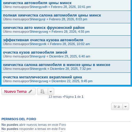
химчистка автомобиля цены минск
Último mensajepor
Shinergyodh
«
Febrero 28, 2026, 10:41 pm
полная химчистка салона автомобиля цены минск
Último mensajepor
Shinergyxjr
«
Febrero 28, 2026, 8:03 pm
химчистка авто минск фрунзенский район
Último mensajepor
Shinergyswg
«
Febrero 28, 2026, 4:55 pm
эффективная очистка кузова автомобиля
Último mensajepor
Shinergyvtk
«
Febrero 28, 2026, 10:02 am
очистка кузов автомобиля зимой
Último mensajepor
Shinergyxjr
«
Diciembre 29, 2025, 6:40 am
химчистка салона автомобиля в минске цены в минске
Último mensajepor
Shinergyvtk
«
Diciembre 28, 2025, 7:32 pm
очистка металлических вкраплений цена
Último mensajepor
Shinergyswg
«
Diciembre 22, 2025, 9:45 pm
Nuevo Tema
13 temas •Página
1
de
1
Ir a
PERMISOS DEL FORO
No puedes
abrir nuevos temas en este Foro
No puedes
responder a temas en este Foro