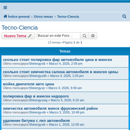
B
Índice general
Otros temas
Tecno-Ciencia
u
Tecno-Ciencia
s
Buscar
Búsqueda avanzad
Nuevo Tema
c
13 temas •Página
1
de
1
a
Temas
r
сколько стоит полировка фар автомобиля цена в минске
Último mensajepor
Shinergysik
«
Marzo 4, 2026, 2:59 pm
сколько стоит химчистка салона автомобиля в минске цены
Último mensajepor
Shinergyodh
«
Marzo 4, 2026, 1:03 pm
мойка двигателя авто цена
Último mensajepor
Shinergyxjr
«
Marzo 4, 2026, 9:49 am
полировка фар в минске недорого
Último mensajepor
Shinergyswg
«
Marzo 4, 2026, 6:16 am
химчистка автомобиля минск фрунзенский район
Último mensajepor
Shinergyvtk
«
Marzo 3, 2026, 10:48 pm
удаление битума с лкп автомобиля
Último mensajepor
Shinergysik
«
Marzo 1, 2026, 12:09 am