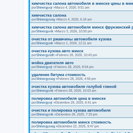
химчистка салона автомобиля в минске цены в ми
por
Shinergyxjr
»Marzo 4, 2026, 9:51 am
химчистка салона
por
Shinergyswg
»Marzo 4, 2026, 6:18 am
химчистка салона автомобиля минск фрунзенский 
por
Shinergyvtk
»Marzo 3, 2026, 10:50 pm
очистка от ржавчины автомобиля кузова
por
Shinergysik
»Marzo 1, 2026, 12:11 am
очистка кузова авто минск
por
Shinergyodh
»Febrero 28, 2026, 10:43 pm
мойка двигателя авто
por
Shinergyxjr
»Febrero 28, 2026, 8:04 pm
удаление битума стоимость
por
Shinergyswg
»Febrero 28, 2026, 4:56 pm
очистка кузова автомобиля голубой глиной
por
Shinergyvtk
»Febrero 28, 2026, 10:03 am
полировка автомобиля цена в минске
por
Shinergyxjr
»Diciembre 29, 2025, 6:41 am
очистка и полировка кузова автомобиля
por
Shinergyvtk
»Diciembre 28, 2025, 7:33 pm
полировка автомобиля минск стоимость
por
Shinergyswg
»Diciembre 22, 2025, 9:47 pm