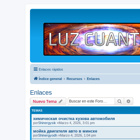
Enlaces rápidos
Índice general
Recursos
Enlaces
Enlaces
Buscar
Bús
Nuevo Tema
TEMAS
химическая очистка кузова автомобиля
por
Shinergysik
»Marzo 4, 2026, 3:01 pm
мойка двигателя авто в минске
por
Shinergyodh
»Marzo 4, 2026, 1:04 pm