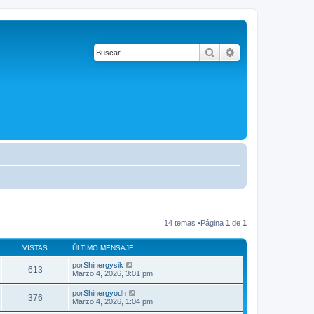
Buscar
Búsqueda avanza
14 temas •Página
1
de
1
VISTAS
ÚLTIMO MENSAJE
por
Shinergysik
613
Marzo 4, 2026, 3:01 pm
por
Shinergyodh
376
Marzo 4, 2026, 1:04 pm