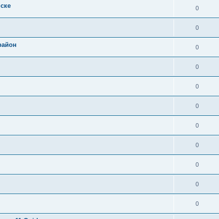
нске
0
0
район
0
0
0
0
0
0
0
0
0