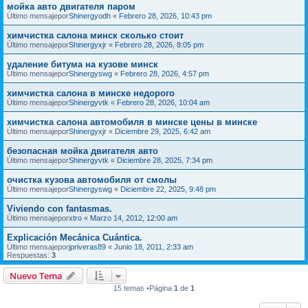
мойка авто двигателя паром
Último mensajepor
Shinergyodh
«
Febrero 28, 2026, 10:43 pm
химчистка салона минск сколько стоит
Último mensajepor
Shinergyxjr
«
Febrero 28, 2026, 8:05 pm
удаление битума на кузове минск
Último mensajepor
Shinergyswg
«
Febrero 28, 2026, 4:57 pm
химчистка салона в минске недорого
Último mensajepor
Shinergyvtk
«
Febrero 28, 2026, 10:04 am
химчистка салона автомобиля в минске цены в минске
Último mensajepor
Shinergyxjr
«
Diciembre 29, 2025, 6:42 am
безопасная мойка двигателя авто
Último mensajepor
Shinergyvtk
«
Diciembre 28, 2025, 7:34 pm
очистка кузова автомобиля от смолы
Último mensajepor
Shinergyswg
«
Diciembre 22, 2025, 9:48 pm
Viviendo con fantasmas.
Último mensajepor
xtro
«
Marzo 14, 2012, 12:00 am
Explicación Mecánica Cuántica.
Último mensajepor
jpriveras89
«
Junio 18, 2011, 2:33 am
Respuestas:
3
Nuevo Tema
15 temas •Página
1
de
1