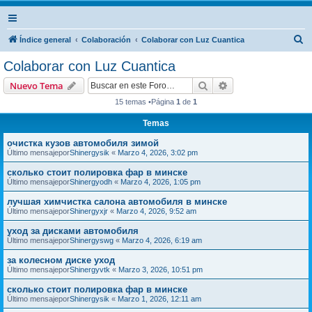
B
Índice general
Colaboración
Colaborar con Luz Cuantica
u
Colaborar con Luz Cuantica
s
Buscar
Búsqueda avanzad
Nuevo Tema
c
15 temas •Página
1
de
1
a
Temas
r
очистка кузов автомобиля зимой
Último mensajepor
Shinergysik
«
Marzo 4, 2026, 3:02 pm
сколько стоит полировка фар в минске
Último mensajepor
Shinergyodh
«
Marzo 4, 2026, 1:05 pm
лучшая химчистка салона автомобиля в минске
Último mensajepor
Shinergyxjr
«
Marzo 4, 2026, 9:52 am
уход за дисками автомобиля
Último mensajepor
Shinergyswg
«
Marzo 4, 2026, 6:19 am
за колесном диске уход
Último mensajepor
Shinergyvtk
«
Marzo 3, 2026, 10:51 pm
сколько стоит полировка фар в минске
Último mensajepor
Shinergysik
«
Marzo 1, 2026, 12:11 am