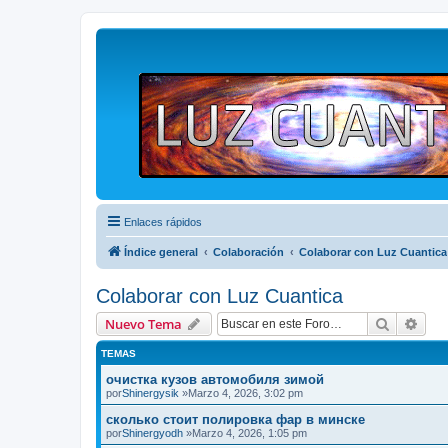
Enlaces rápidos
Índice general
Colaboración
Colaborar con Luz Cuantica
Colaborar con Luz Cuantica
Buscar
Bús
Nuevo Tema
TEMAS
очистка кузов автомобиля зимой
por
Shinergysik
»Marzo 4, 2026, 3:02 pm
сколько стоит полировка фар в минске
por
Shinergyodh
»Marzo 4, 2026, 1:05 pm