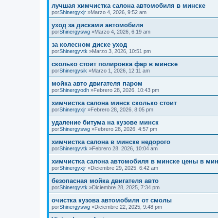
лучшая химчистка салона автомобиля в минске
por
Shinergyxjr
»Marzo 4, 2026, 9:52 am
уход за дисками автомобиля
por
Shinergyswg
»Marzo 4, 2026, 6:19 am
за колесном диске уход
por
Shinergyvtk
»Marzo 3, 2026, 10:51 pm
сколько стоит полировка фар в минске
por
Shinergysik
»Marzo 1, 2026, 12:11 am
мойка авто двигателя паром
por
Shinergyodh
»Febrero 28, 2026, 10:43 pm
химчистка салона минск сколько стоит
por
Shinergyxjr
»Febrero 28, 2026, 8:05 pm
удаление битума на кузове минск
por
Shinergyswg
»Febrero 28, 2026, 4:57 pm
химчистка салона в минске недорого
por
Shinergyvtk
»Febrero 28, 2026, 10:04 am
химчистка салона автомобиля в минске цены в ми
por
Shinergyxjr
»Diciembre 29, 2025, 6:42 am
безопасная мойка двигателя авто
por
Shinergyvtk
»Diciembre 28, 2025, 7:34 pm
очистка кузова автомобиля от смолы
por
Shinergyswg
»Diciembre 22, 2025, 9:48 pm