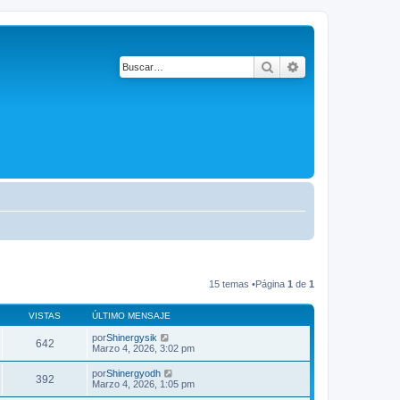
Buscar
Búsqueda avanza
15 temas •Página
1
de
1
VISTAS
ÚLTIMO MENSAJE
por
Shinergysik
642
Marzo 4, 2026, 3:02 pm
por
Shinergyodh
392
Marzo 4, 2026, 1:05 pm