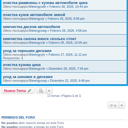
очистка ржавчины с кузова автомобиля цена
Último mensajepor
Shinergyodh
«
Febrero 28, 2026, 10:44 pm
очистка кузов автомобиля зимой
Último mensajepor
Shinergyxjr
«
Febrero 28, 2026, 8:06 pm
химчистка дисков автомобиля
Último mensajepor
Shinergyswg
«
Febrero 28, 2026, 4:58 pm
химчистка салона минск сколько стоит
Último mensajepor
Shinergyvtk
«
Febrero 28, 2026, 10:05 am
уход за черными дисками
Último mensajepor
Shinergyyfy
«
Febrero 27, 2026, 11:12 pm
Respuestas:
1
очистка кузова цена
Último mensajepor
Shinergyvtk
«
Diciembre 28, 2025, 7:34 pm
уход за шинами и дисками
Último mensajepor
Shinergyswg
«
Diciembre 22, 2025, 9:48 pm
Nuevo Tema
13 temas •Página
1
de
1
Ir a
PERMISOS DEL FORO
No puedes
abrir nuevos temas en este Foro
No puedes
responder a temas en este Foro