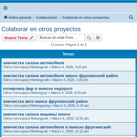
B
Índice general
Colaboración
Colaborar en otros proyectos
u
Colaborar en otros proyectos
s
Buscar
Búsqueda avanzad
Nuevo Tema
c
13 temas •Página
1
de
1
a
Temas
r
химчистка салона автомобиля
Último mensajepor
Shinergysik
«
Marzo 4, 2026, 3:02 pm
химчистка салона автомобиля минск фрунзенский район
Último mensajepor
Shinergyodh
«
Marzo 4, 2026, 1:06 pm
полировка фар в минске недорого
Último mensajepor
Shinergyxjr
«
Marzo 4, 2026, 9:53 am
химчистка авто минск фрунзенский район
Último mensajepor
Shinergyswg
«
Marzo 4, 2026, 6:19 am
химчистка салона машины минск
Último mensajepor
Shinergyvtk
«
Marzo 3, 2026, 10:51 pm
химчистка салона автомобиля в минске фрунзенский
Último mensajepor
Shinergysik
«
Marzo 1, 2026, 12:12 am