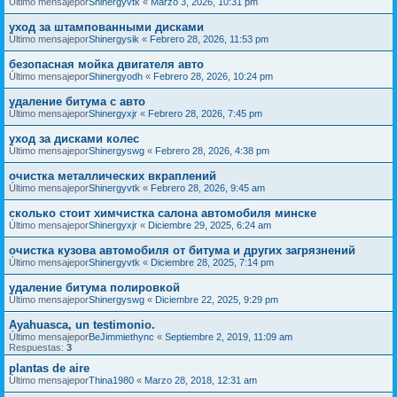
Último mensajepor
Shinergyvtk
«
Marzo 3, 2026, 10:31 pm
уход за штампованными дисками
Último mensajepor
Shinergysik
«
Febrero 28, 2026, 11:53 pm
безопасная мойка двигателя авто
Último mensajepor
Shinergyodh
«
Febrero 28, 2026, 10:24 pm
удаление битума с авто
Último mensajepor
Shinergyxjr
«
Febrero 28, 2026, 7:45 pm
уход за дисками колес
Último mensajepor
Shinergyswg
«
Febrero 28, 2026, 4:38 pm
очистка металлических вкраплений
Último mensajepor
Shinergyvtk
«
Febrero 28, 2026, 9:45 am
сколько стоит химчистка салона автомобиля минске
Último mensajepor
Shinergyxjr
«
Diciembre 29, 2025, 6:24 am
очистка кузова автомобиля от битума и других загрязнений
Último mensajepor
Shinergyvtk
«
Diciembre 28, 2025, 7:14 pm
удаление битума полировкой
Último mensajepor
Shinergyswg
«
Diciembre 22, 2025, 9:29 pm
Ayahuasca, un testimonio.
Último mensajepor
BeJimmiethync
«
Septiembre 2, 2019, 11:09 am
Respuestas:
3
plantas de aire
Último mensajepor
Thina1980
«
Marzo 28, 2018, 12:31 am