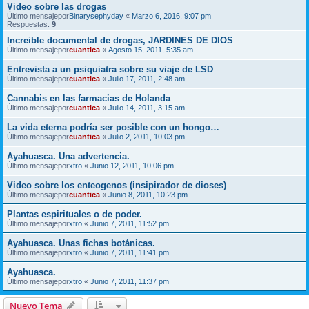
Video sobre las drogas
Último mensajepor
Binarysephyday
«
Marzo 6, 2016, 9:07 pm
Respuestas:
9
Increible documental de drogas, JARDINES DE DIOS
Último mensajepor
cuantica
«
Agosto 15, 2011, 5:35 am
Entrevista a un psiquiatra sobre su viaje de LSD
Último mensajepor
cuantica
«
Julio 17, 2011, 2:48 am
Cannabis en las farmacias de Holanda
Último mensajepor
cuantica
«
Julio 14, 2011, 3:15 am
La vida eterna podría ser posible con un hongo…
Último mensajepor
cuantica
«
Julio 2, 2011, 10:03 pm
Ayahuasca. Una advertencia.
Último mensajepor
xtro
«
Junio 12, 2011, 10:06 pm
Video sobre los enteogenos (insipirador de dioses)
Último mensajepor
cuantica
«
Junio 8, 2011, 10:23 pm
Plantas espirituales o de poder.
Último mensajepor
xtro
«
Junio 7, 2011, 11:52 pm
Ayahuasca. Unas fichas botánicas.
Último mensajepor
xtro
«
Junio 7, 2011, 11:41 pm
Ayahuasca.
Último mensajepor
xtro
«
Junio 7, 2011, 11:37 pm
Nuevo Tema