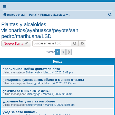
B
Índice general
Portal
Plantas y alcaloides visionarios(ayahuasca/peyote/san pedro/marihuana/LSD
u
Plantas y alcaloides
s
visionarios(ayahuasca/peyote/san
c
pedro/marihuana/LSD
a
Buscar
Búsqueda avanzad
Nuevo Tema
r
1
2
Siguiente
27 temas
Temas
правильная мойка двигателя авто
Último mensajepor
Shinergysik
«
Marzo 4, 2026, 2:42 pm
полировка кузова автомобиля в минске отзывы
Último mensajepor
Shinergyodh
«
Marzo 4, 2026, 12:45 pm
химчистка минск авто цены
Último mensajepor
Shinergyxjr
«
Marzo 4, 2026, 9:33 am
удаление битума с автомобиля
Último mensajepor
Shinergyswg
«
Marzo 4, 2026, 5:59 am
уход за авто шинами