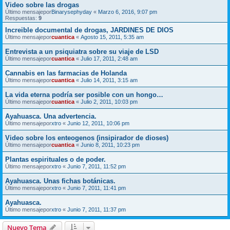
Video sobre las drogas
Último mensajepor
Binarysephyday
«
Marzo 6, 2016, 9:07 pm
Respuestas:
9
Increible documental de drogas, JARDINES DE DIOS
Último mensajepor
cuantica
«
Agosto 15, 2011, 5:35 am
Entrevista a un psiquiatra sobre su viaje de LSD
Último mensajepor
cuantica
«
Julio 17, 2011, 2:48 am
Cannabis en las farmacias de Holanda
Último mensajepor
cuantica
«
Julio 14, 2011, 3:15 am
La vida eterna podría ser posible con un hongo…
Último mensajepor
cuantica
«
Julio 2, 2011, 10:03 pm
Ayahuasca. Una advertencia.
Último mensajepor
xtro
«
Junio 12, 2011, 10:06 pm
Video sobre los enteogenos (insipirador de dioses)
Último mensajepor
cuantica
«
Junio 8, 2011, 10:23 pm
Plantas espirituales o de poder.
Último mensajepor
xtro
«
Junio 7, 2011, 11:52 pm
Ayahuasca. Unas fichas botánicas.
Último mensajepor
xtro
«
Junio 7, 2011, 11:41 pm
Ayahuasca.
Último mensajepor
xtro
«
Junio 7, 2011, 11:37 pm
Nuevo Tema