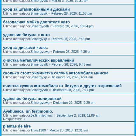
Último mensajepor
Shinergyvtk
«
Marzo 3, 2026, 10:31 pm
уход за штампованными дисками
Último mensajepor
Shinergysik
«
Febrero 28, 2026, 11:53 pm
безопасная мойка двигателя авто
Último mensajepor
Shinergyodh
«
Febrero 28, 2026, 10:24 pm
удаление битума с авто
Último mensajepor
Shinergyxjr
«
Febrero 28, 2026, 7:45 pm
уход за дисками колес
Último mensajepor
Shinergyswg
«
Febrero 28, 2026, 4:38 pm
очистка металлических вкраплений
Último mensajepor
Shinergyvtk
«
Febrero 28, 2026, 9:45 am
сколько стоит химчистка салона автомобиля минске
Último mensajepor
Shinergyxjr
«
Diciembre 29, 2025, 6:24 am
очистка кузова автомобиля от битума и других загрязнений
Último mensajepor
Shinergyvtk
«
Diciembre 28, 2025, 7:14 pm
удаление битума полировкой
Último mensajepor
Shinergyswg
«
Diciembre 22, 2025, 9:29 pm
Ayahuasca, un testimonio.
Último mensajepor
BeJimmiethync
«
Septiembre 2, 2019, 11:09 am
Respuestas:
3
plantas de aire
Último mensajepor
Thina1980
«
Marzo 28, 2018, 12:31 am