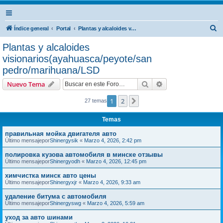
B
Índice general
Portal
Plantas y alcaloides visionarios(ayahuasca/peyote/san pedro/marihuana/LSD
u
Plantas y alcaloides
s
visionarios(ayahuasca/peyote/san
c
pedro/marihuana/LSD
a
Buscar
Búsqueda avanzad
Nuevo Tema
r
1
2
Siguiente
27 temas
Temas
правильная мойка двигателя авто
Último mensajepor
Shinergysik
«
Marzo 4, 2026, 2:42 pm
полировка кузова автомобиля в минске отзывы
Último mensajepor
Shinergyodh
«
Marzo 4, 2026, 12:45 pm
химчистка минск авто цены
Último mensajepor
Shinergyxjr
«
Marzo 4, 2026, 9:33 am
удаление битума с автомобиля
Último mensajepor
Shinergyswg
«
Marzo 4, 2026, 5:59 am
уход за авто шинами