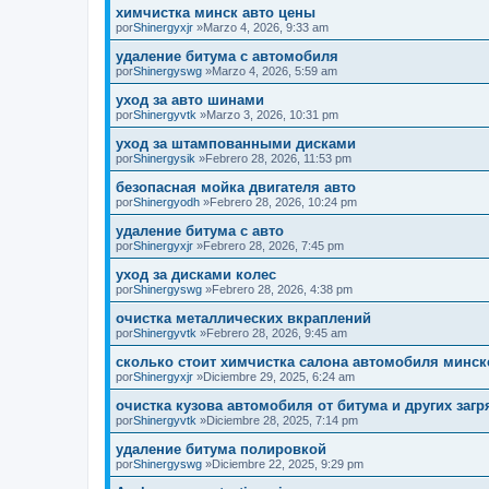
химчистка минск авто цены
por
Shinergyxjr
»Marzo 4, 2026, 9:33 am
удаление битума с автомобиля
por
Shinergyswg
»Marzo 4, 2026, 5:59 am
уход за авто шинами
por
Shinergyvtk
»Marzo 3, 2026, 10:31 pm
уход за штампованными дисками
por
Shinergysik
»Febrero 28, 2026, 11:53 pm
безопасная мойка двигателя авто
por
Shinergyodh
»Febrero 28, 2026, 10:24 pm
удаление битума с авто
por
Shinergyxjr
»Febrero 28, 2026, 7:45 pm
уход за дисками колес
por
Shinergyswg
»Febrero 28, 2026, 4:38 pm
очистка металлических вкраплений
por
Shinergyvtk
»Febrero 28, 2026, 9:45 am
сколько стоит химчистка салона автомобиля минск
por
Shinergyxjr
»Diciembre 29, 2025, 6:24 am
очистка кузова автомобиля от битума и других заг
por
Shinergyvtk
»Diciembre 28, 2025, 7:14 pm
удаление битума полировкой
por
Shinergyswg
»Diciembre 22, 2025, 9:29 pm