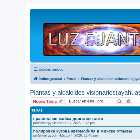
Enlaces rápidos
Índice general
Portal
Plantas y alcaloides visionarios(a
Plantas y alcaloides visionarios(ayah
Buscar
Bús
Nuevo Tema
TEMAS
правильная мойка двигателя авто
por
Shinergysik
»Marzo 4, 2026, 2:42 pm
полировка кузова автомобиля в минске отзывы
por
Shinergyodh
»Marzo 4, 2026, 12:45 pm