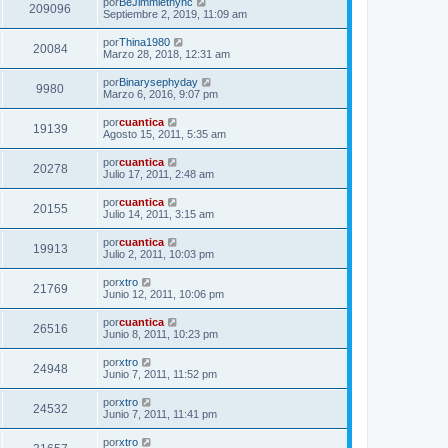
por
BeJimmiethync
209096
Septiembre 2, 2019, 11:09 am
por
Thina1980
20084
Marzo 28, 2018, 12:31 am
por
Binarysephyday
9980
Marzo 6, 2016, 9:07 pm
por
cuantica
19139
Agosto 15, 2011, 5:35 am
por
cuantica
20278
Julio 17, 2011, 2:48 am
por
cuantica
20155
Julio 14, 2011, 3:15 am
por
cuantica
19913
Julio 2, 2011, 10:03 pm
por
xtro
21769
Junio 12, 2011, 10:06 pm
por
cuantica
26516
Junio 8, 2011, 10:23 pm
por
xtro
24948
Junio 7, 2011, 11:52 pm
por
xtro
24532
Junio 7, 2011, 11:41 pm
por
xtro