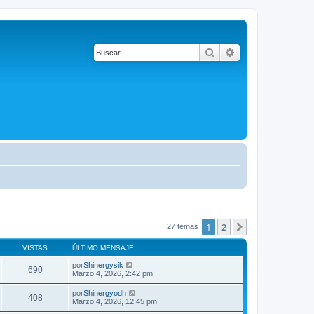
Buscar
Búsqueda avanza
1
2
Siguiente
27 temas
VISTAS
ÚLTIMO MENSAJE
por
Shinergysik
690
Marzo 4, 2026, 2:42 pm
por
Shinergyodh
408
Marzo 4, 2026, 12:45 pm