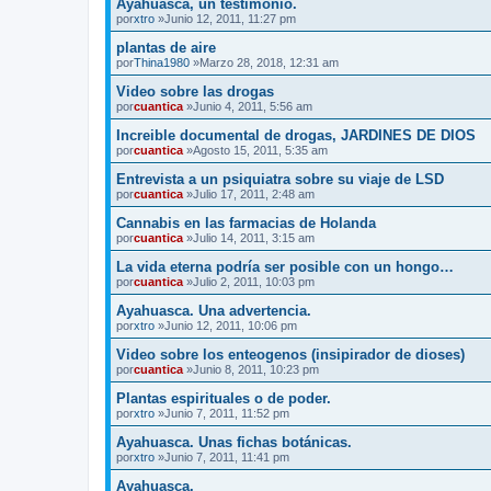
Ayahuasca, un testimonio.
por
xtro
»Junio 12, 2011, 11:27 pm
plantas de aire
por
Thina1980
»Marzo 28, 2018, 12:31 am
Video sobre las drogas
por
cuantica
»Junio 4, 2011, 5:56 am
Increible documental de drogas, JARDINES DE DIOS
por
cuantica
»Agosto 15, 2011, 5:35 am
Entrevista a un psiquiatra sobre su viaje de LSD
por
cuantica
»Julio 17, 2011, 2:48 am
Cannabis en las farmacias de Holanda
por
cuantica
»Julio 14, 2011, 3:15 am
La vida eterna podría ser posible con un hongo…
por
cuantica
»Julio 2, 2011, 10:03 pm
Ayahuasca. Una advertencia.
por
xtro
»Junio 12, 2011, 10:06 pm
Video sobre los enteogenos (insipirador de dioses)
por
cuantica
»Junio 8, 2011, 10:23 pm
Plantas espirituales o de poder.
por
xtro
»Junio 7, 2011, 11:52 pm
Ayahuasca. Unas fichas botánicas.
por
xtro
»Junio 7, 2011, 11:41 pm
Ayahuasca.