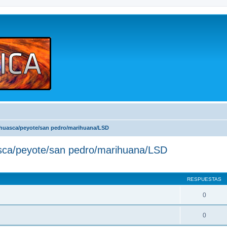
yahuasca/peyote/san pedro/marihuana/LSD
uasca/peyote/san pedro/marihuana/LSD
queda avanzada
RESPUESTAS
0
0