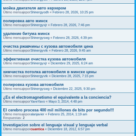
мойка двигателя авто керхером
Último mensajepor
Shinergyodh
«
Febrero 28, 2026, 10:25 pm
полировка авто минск
Último mensajepor
Shinergyxjr
«
Febrero 28, 2026, 7:46 pm
удаление битума минск
Último mensajepor
Shinergyswg
«
Febrero 28, 2026, 4:39 pm
очистка ржавчины с кузова автомобиля цена
Último mensajepor
Shinergyvtk
«
Febrero 28, 2026, 9:45 am
эффективная очистка кузова автомобиля
Último mensajepor
Shinergyxjr
«
Diciembre 29, 2025, 6:24 am
химчистка потолка автомобиля в минске цены
Último mensajepor
Shinergyvtk
«
Diciembre 28, 2025, 7:15 pm
полировка кузова автомобиля
Último mensajepor
Shinergyswg
«
Diciembre 22, 2025, 9:30 pm
¿Es el electromagnetismo el equivalente a la conciencia?
Último mensajepor
YaveYavo
«
Mayo 3, 2014, 4:48 pm
El cerebro procesa 400 mil millones de bits por segundo!!!
Último mensajepor
alanjavier
«
Febrero 25, 2014, 1:19 am
Respuestas:
2
Investigacion sobre el lenguaje visual y lenguaje verbal
Último mensajepor
cuantica
«
Diciembre 18, 2012, 6:57 pm