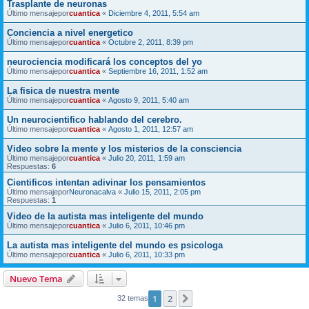
Trasplante de neuronas
Último mensajepor
cuantica
«
Diciembre 4, 2011, 5:54 am
Conciencia a nivel energetico
Último mensajepor
cuantica
«
Octubre 2, 2011, 8:39 pm
neurociencia modificará los conceptos del yo
Último mensajepor
cuantica
«
Septiembre 16, 2011, 1:52 am
La fisica de nuestra mente
Último mensajepor
cuantica
«
Agosto 9, 2011, 5:40 am
Un neurocientifico hablando del cerebro.
Último mensajepor
cuantica
«
Agosto 1, 2011, 12:57 am
Video sobre la mente y los misterios de la consciencia
Último mensajepor
cuantica
«
Julio 20, 2011, 1:59 am
Respuestas:
6
Cientificos intentan adivinar los pensamientos
Último mensajepor
Neuronacalva
«
Julio 15, 2011, 2:05 pm
Respuestas:
1
Video de la autista mas inteligente del mundo
Último mensajepor
cuantica
«
Julio 6, 2011, 10:46 pm
La autista mas inteligente del mundo es psicologa
Último mensajepor
cuantica
«
Julio 6, 2011, 10:33 pm
Nuevo Tema
1
2
Siguiente
32 temas