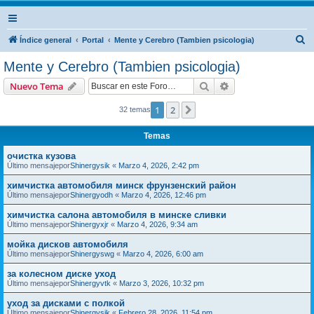
B
Índice general
Portal
Mente y Cerebro (Tambien psicologia)
u
Mente y Cerebro (Tambien psicologia)
s
Buscar
Búsqueda avanzad
Nuevo Tema
c
a
1
2
Siguiente
32 temas
r
Temas
очистка кузова
Último mensajepor
Shinergysik
«
Marzo 4, 2026, 2:42 pm
химчистка автомобиля минск фрунзенский район
Último mensajepor
Shinergyodh
«
Marzo 4, 2026, 12:46 pm
химчистка салона автомобиля в минске сливки
Último mensajepor
Shinergyxjr
«
Marzo 4, 2026, 9:34 am
мойка дисков автомобиля
Último mensajepor
Shinergyswg
«
Marzo 4, 2026, 6:00 am
за колесном диске уход
Último mensajepor
Shinergyvtk
«
Marzo 3, 2026, 10:32 pm
уход за дисками с полкой
Último mensajepor
Shinergysik
«
Febrero 28, 2026, 11:54 pm