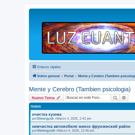
Enlaces rápidos
Índice general
Portal
Mente y Cerebro (Tambien psicologi
Mente y Cerebro (Tambien psicologia)
Buscar
Bús
Nuevo Tema
TEMAS
очистка кузова
por
Shinergysik
»Marzo 4, 2026, 2:42 pm
химчистка автомобиля минск фрунзенский район
por
Shinergyodh
»Marzo 4, 2026, 12:46 pm