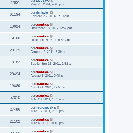
por
YaveYavo
22031
Mayo 3, 2014, 4:48 pm
por
alanjavier
61184
Febrero 25, 2014, 1:19 am
por
cuantica
13024
Diciembre 18, 2012, 6:57 pm
por
cuantica
19188
Diciembre 4, 2011, 5:54 am
por
cuantica
20139
Octubre 2, 2011, 8:39 pm
por
cuantica
18782
Septiembre 16, 2011, 1:52 am
por
cuantica
20494
Agosto 9, 2011, 5:40 am
por
cuantica
19889
Agosto 1, 2011, 12:57 am
por
cuantica
57810
Julio 20, 2011, 1:59 am
por
Neuronacalva
27496
Julio 15, 2011, 2:05 pm
por
cuantica
21102
Julio 6, 2011, 10:46 pm
por
cuantica