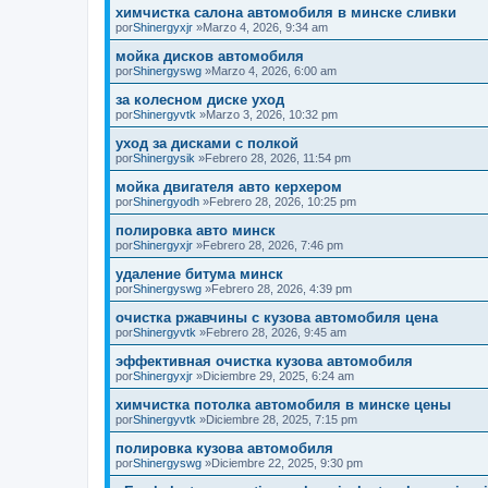
химчистка салона автомобиля в минске сливки
por
Shinergyxjr
»Marzo 4, 2026, 9:34 am
мойка дисков автомобиля
por
Shinergyswg
»Marzo 4, 2026, 6:00 am
за колесном диске уход
por
Shinergyvtk
»Marzo 3, 2026, 10:32 pm
уход за дисками с полкой
por
Shinergysik
»Febrero 28, 2026, 11:54 pm
мойка двигателя авто керхером
por
Shinergyodh
»Febrero 28, 2026, 10:25 pm
полировка авто минск
por
Shinergyxjr
»Febrero 28, 2026, 7:46 pm
удаление битума минск
por
Shinergyswg
»Febrero 28, 2026, 4:39 pm
очистка ржавчины с кузова автомобиля цена
por
Shinergyvtk
»Febrero 28, 2026, 9:45 am
эффективная очистка кузова автомобиля
por
Shinergyxjr
»Diciembre 29, 2025, 6:24 am
химчистка потолка автомобиля в минске цены
por
Shinergyvtk
»Diciembre 28, 2025, 7:15 pm
полировка кузова автомобиля
por
Shinergyswg
»Diciembre 22, 2025, 9:30 pm