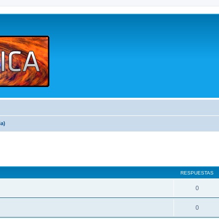
a)
queda avanzada
RESPUESTAS
0
0