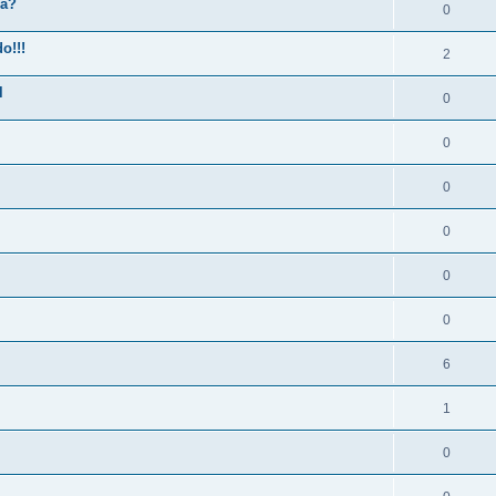
ia?
0
o!!!
2
l
0
0
0
0
0
0
6
1
0