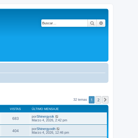
Buscar
Búsqueda avanza
1
2
Siguiente
32 temas
VISTAS
ÚLTIMO MENSAJE
por
Shinergysik
683
Marzo 4, 2026, 2:42 pm
por
Shinergyodh
404
Marzo 4, 2026, 12:46 pm