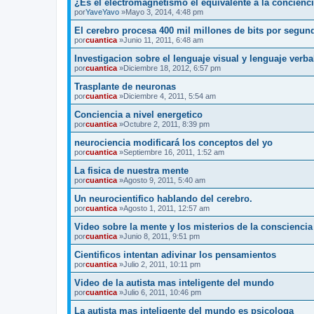
¿Es el electromagnetismo el equivalente a la concienc
por
YaveYavo
»Mayo 3, 2014, 4:48 pm
El cerebro procesa 400 mil millones de bits por segund
por
cuantica
»Junio 11, 2011, 6:48 am
Investigacion sobre el lenguaje visual y lenguaje verba
por
cuantica
»Diciembre 18, 2012, 6:57 pm
Trasplante de neuronas
por
cuantica
»Diciembre 4, 2011, 5:54 am
Conciencia a nivel energetico
por
cuantica
»Octubre 2, 2011, 8:39 pm
neurociencia modificará los conceptos del yo
por
cuantica
»Septiembre 16, 2011, 1:52 am
La fisica de nuestra mente
por
cuantica
»Agosto 9, 2011, 5:40 am
Un neurocientifico hablando del cerebro.
por
cuantica
»Agosto 1, 2011, 12:57 am
Video sobre la mente y los misterios de la consciencia
por
cuantica
»Junio 8, 2011, 9:51 pm
Cientificos intentan adivinar los pensamientos
por
cuantica
»Julio 2, 2011, 10:11 pm
Video de la autista mas inteligente del mundo
por
cuantica
»Julio 6, 2011, 10:46 pm
La autista mas inteligente del mundo es psicologa