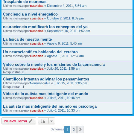
Trasplante de neuronas
Último mensajepor
cuantica
«
Diciembre 4, 2011, 5:54 am
Conciencia a nivel energetico
Último mensajepor
cuantica
«
Octubre 2, 2011, 8:39 pm
neurociencia modificará los conceptos del yo
Último mensajepor
cuantica
«
Septiembre 16, 2011, 1:52 am
La fisica de nuestra mente
Último mensajepor
cuantica
«
Agosto 9, 2011, 5:40 am
Un neurocientifico hablando del cerebro.
Último mensajepor
cuantica
«
Agosto 1, 2011, 12:57 am
Video sobre la mente y los misterios de la consciencia
Último mensajepor
cuantica
«
Julio 20, 2011, 1:59 am
Respuestas:
6
Cientificos intentan adivinar los pensamientos
Último mensajepor
Neuronacalva
«
Julio 15, 2011, 2:05 pm
Respuestas:
1
Video de la autista mas inteligente del mundo
Último mensajepor
cuantica
«
Julio 6, 2011, 10:46 pm
La autista mas inteligente del mundo es psicologa
Último mensajepor
cuantica
«
Julio 6, 2011, 10:33 pm
Nuevo Tema
1
2
Siguiente
32 temas