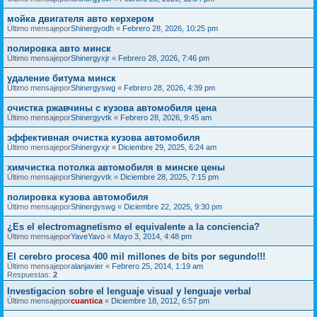
мойка двигателя авто керхером
Último mensajepor
Shinergyodh
«
Febrero 28, 2026, 10:25 pm
полировка авто минск
Último mensajepor
Shinergyxjr
«
Febrero 28, 2026, 7:46 pm
удаление битума минск
Último mensajepor
Shinergyswg
«
Febrero 28, 2026, 4:39 pm
очистка ржавчины с кузова автомобиля цена
Último mensajepor
Shinergyvtk
«
Febrero 28, 2026, 9:45 am
эффективная очистка кузова автомобиля
Último mensajepor
Shinergyxjr
«
Diciembre 29, 2025, 6:24 am
химчистка потолка автомобиля в минске цены
Último mensajepor
Shinergyvtk
«
Diciembre 28, 2025, 7:15 pm
полировка кузова автомобиля
Último mensajepor
Shinergyswg
«
Diciembre 22, 2025, 9:30 pm
¿Es el electromagnetismo el equivalente a la conciencia?
Último mensajepor
YaveYavo
«
Mayo 3, 2014, 4:48 pm
El cerebro procesa 400 mil millones de bits por segundo!!!
Último mensajepor
alanjavier
«
Febrero 25, 2014, 1:19 am
Respuestas:
2
Investigacion sobre el lenguaje visual y lenguaje verbal
Último mensajepor
cuantica
«
Diciembre 18, 2012, 6:57 pm