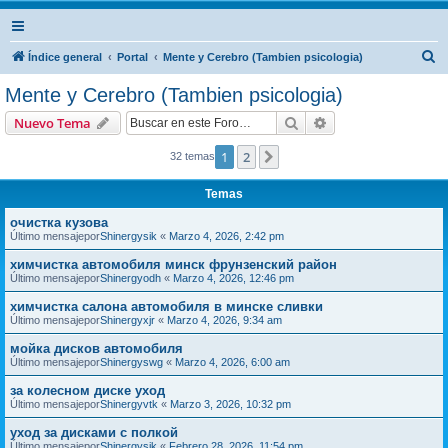
B
Índice general
Portal
Mente y Cerebro (Tambien psicologia)
u
Mente y Cerebro (Tambien psicologia)
s
Buscar
Búsqueda avanzad
Nuevo Tema
c
a
1
2
Siguiente
32 temas
r
Temas
очистка кузова
Último mensajepor
Shinergysik
«
Marzo 4, 2026, 2:42 pm
химчистка автомобиля минск фрунзенский район
Último mensajepor
Shinergyodh
«
Marzo 4, 2026, 12:46 pm
химчистка салона автомобиля в минске сливки
Último mensajepor
Shinergyxjr
«
Marzo 4, 2026, 9:34 am
мойка дисков автомобиля
Último mensajepor
Shinergyswg
«
Marzo 4, 2026, 6:00 am
за колесном диске уход
Último mensajepor
Shinergyvtk
«
Marzo 3, 2026, 10:32 pm
уход за дисками с полкой
Último mensajepor
Shinergysik
«
Febrero 28, 2026, 11:54 pm