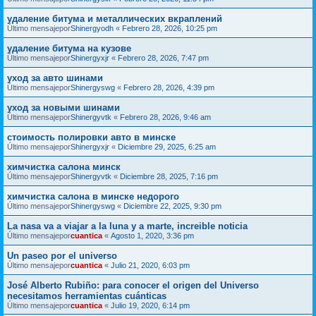
удаление битума и металлических вкраплений
Último mensajepor
Shinergyodh
«
Febrero 28, 2026, 10:25 pm
удаление битума на кузове
Último mensajepor
Shinergyxjr
«
Febrero 28, 2026, 7:47 pm
уход за авто шинами
Último mensajepor
Shinergyswg
«
Febrero 28, 2026, 4:39 pm
уход за новыми шинами
Último mensajepor
Shinergyvtk
«
Febrero 28, 2026, 9:46 am
стоимость полировки авто в минске
Último mensajepor
Shinergyxjr
«
Diciembre 29, 2025, 6:25 am
химчистка салона минск
Último mensajepor
Shinergyvtk
«
Diciembre 28, 2025, 7:16 pm
химчистка салона в минске недорого
Último mensajepor
Shinergyswg
«
Diciembre 22, 2025, 9:30 pm
La nasa va a viajar a la luna y a marte, increible noticia
Último mensajepor
cuantica
«
Agosto 1, 2020, 3:36 pm
Un paseo por el universo
Último mensajepor
cuantica
«
Julio 21, 2020, 6:03 pm
José Alberto Rubiño: para conocer el origen del Universo
necesitamos herramientas cuánticas
Último mensajepor
cuantica
«
Julio 19, 2020, 6:14 pm