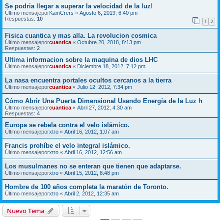
Se podria llegar a superar la velocidad de la luz!
Último mensajepor
KamCrers
«
Agosto 6, 2019, 6:40 pm
Respuestas:
10
1
2
Fisica cuantica y mas alla. La revolucion cosmica
Último mensajepor
cuantica
«
Octubre 20, 2018, 8:13 pm
Respuestas:
2
Ultima informacion sobre la maquina de dios LHC
Último mensajepor
cuantica
«
Diciembre 18, 2012, 7:12 pm
La nasa encuentra portales ocultos cercanos a la tierra
Último mensajepor
cuantica
«
Julio 12, 2012, 7:34 pm
Cómo Abrir Una Puerta Dimensional Usando Energía de la Luz h
Último mensajepor
cuantica
«
Abril 27, 2012, 4:30 am
Respuestas:
4
Europa se rebela contra el velo islámico.
Último mensajepor
xtro
«
Abril 16, 2012, 1:07 am
Francis prohíbe el velo integral islámico.
Último mensajepor
xtro
«
Abril 16, 2012, 12:56 am
Los musulmanes no se enteran que tienen que adaptarse.
Último mensajepor
xtro
«
Abril 15, 2012, 8:48 pm
Hombre de 100 años completa la maratón de Toronto.
Último mensajepor
xtro
«
Abril 2, 2012, 12:35 am
Nuevo Tema