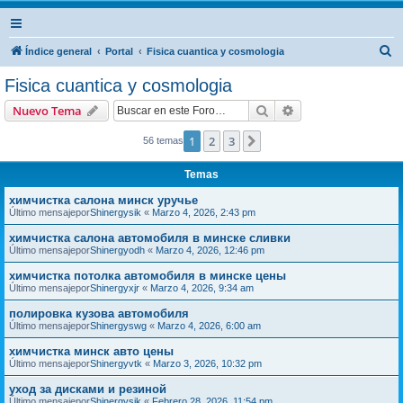
B
Índice general
Portal
Fisica cuantica y cosmologia
u
Fisica cuantica y cosmologia
s
Buscar
Búsqueda avanzad
Nuevo Tema
c
a
1
2
3
Siguiente
56 temas
r
Temas
химчистка салона минск уручье
Último mensajepor
Shinergysik
«
Marzo 4, 2026, 2:43 pm
химчистка салона автомобиля в минске сливки
Último mensajepor
Shinergyodh
«
Marzo 4, 2026, 12:46 pm
химчистка потолка автомобиля в минске цены
Último mensajepor
Shinergyxjr
«
Marzo 4, 2026, 9:34 am
полировка кузова автомобиля
Último mensajepor
Shinergyswg
«
Marzo 4, 2026, 6:00 am
химчистка минск авто цены
Último mensajepor
Shinergyvtk
«
Marzo 3, 2026, 10:32 pm
уход за дисками и резиной
Último mensajepor
Shinergysik
«
Febrero 28, 2026, 11:54 pm