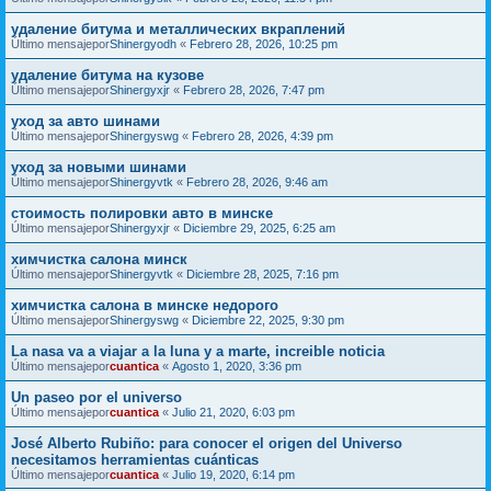
удаление битума и металлических вкраплений
Último mensajepor
Shinergyodh
«
Febrero 28, 2026, 10:25 pm
удаление битума на кузове
Último mensajepor
Shinergyxjr
«
Febrero 28, 2026, 7:47 pm
уход за авто шинами
Último mensajepor
Shinergyswg
«
Febrero 28, 2026, 4:39 pm
уход за новыми шинами
Último mensajepor
Shinergyvtk
«
Febrero 28, 2026, 9:46 am
стоимость полировки авто в минске
Último mensajepor
Shinergyxjr
«
Diciembre 29, 2025, 6:25 am
химчистка салона минск
Último mensajepor
Shinergyvtk
«
Diciembre 28, 2025, 7:16 pm
химчистка салона в минске недорого
Último mensajepor
Shinergyswg
«
Diciembre 22, 2025, 9:30 pm
La nasa va a viajar a la luna y a marte, increible noticia
Último mensajepor
cuantica
«
Agosto 1, 2020, 3:36 pm
Un paseo por el universo
Último mensajepor
cuantica
«
Julio 21, 2020, 6:03 pm
José Alberto Rubiño: para conocer el origen del Universo
necesitamos herramientas cuánticas
Último mensajepor
cuantica
«
Julio 19, 2020, 6:14 pm