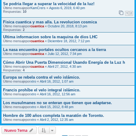
Se podria llegar a superar la velocidad de la luz!
Último mensajepor
KamCrers
«
Agosto 6, 2019, 6:40 pm
Respuestas:
10
1
2
Fisica cuantica y mas alla. La revolucion cosmica
Último mensajepor
cuantica
«
Octubre 20, 2018, 8:13 pm
Respuestas:
2
Ultima informacion sobre la maquina de dios LHC
Último mensajepor
cuantica
«
Diciembre 18, 2012, 7:12 pm
La nasa encuentra portales ocultos cercanos a la tierra
Último mensajepor
cuantica
«
Julio 12, 2012, 7:34 pm
Cómo Abrir Una Puerta Dimensional Usando Energía de la Luz h
Último mensajepor
cuantica
«
Abril 27, 2012, 4:30 am
Respuestas:
4
Europa se rebela contra el velo islámico.
Último mensajepor
xtro
«
Abril 16, 2012, 1:07 am
Francis prohíbe el velo integral islámico.
Último mensajepor
xtro
«
Abril 16, 2012, 12:56 am
Los musulmanes no se enteran que tienen que adaptarse.
Último mensajepor
xtro
«
Abril 15, 2012, 8:48 pm
Hombre de 100 años completa la maratón de Toronto.
Último mensajepor
xtro
«
Abril 2, 2012, 12:35 am
Nuevo Tema