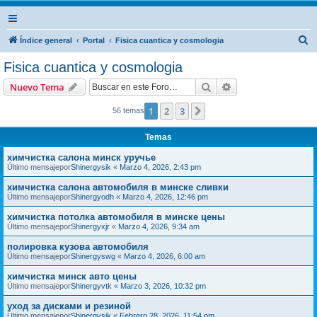
B
Índice general
Portal
Fisica cuantica y cosmologia
u
Fisica cuantica y cosmologia
s
Buscar
Búsqueda avanzad
Nuevo Tema
c
a
1
2
3
Siguiente
56 temas
r
Temas
химчистка салона минск уручье
Último mensajepor
Shinergysik
«
Marzo 4, 2026, 2:43 pm
химчистка салона автомобиля в минске сливки
Último mensajepor
Shinergyodh
«
Marzo 4, 2026, 12:46 pm
химчистка потолка автомобиля в минске цены
Último mensajepor
Shinergyxjr
«
Marzo 4, 2026, 9:34 am
полировка кузова автомобиля
Último mensajepor
Shinergyswg
«
Marzo 4, 2026, 6:00 am
химчистка минск авто цены
Último mensajepor
Shinergyvtk
«
Marzo 3, 2026, 10:32 pm
уход за дисками и резиной
Último mensajepor
Shinergysik
«
Febrero 28, 2026, 11:54 pm