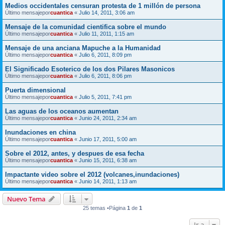
Medios occidentales censuran protesta de 1 millón de persona
Último mensajepor
cuantica
«
Julio 14, 2011, 3:06 am
Mensaje de la comunidad cientifica sobre el mundo
Último mensajepor
cuantica
«
Julio 11, 2011, 1:15 am
Mensaje de una anciana Mapuche a la Humanidad
Último mensajepor
cuantica
«
Julio 6, 2011, 8:09 pm
El Significado Esoterico de los dos Pilares Masonicos
Último mensajepor
cuantica
«
Julio 6, 2011, 8:06 pm
Puerta dimensional
Último mensajepor
cuantica
«
Julio 5, 2011, 7:41 pm
Las aguas de los oceanos aumentan
Último mensajepor
cuantica
«
Junio 24, 2011, 2:34 am
Inundaciones en china
Último mensajepor
cuantica
«
Junio 17, 2011, 5:00 am
Sobre el 2012, antes, y despues de esa fecha
Último mensajepor
cuantica
«
Junio 15, 2011, 6:38 am
Impactante video sobre el 2012 (volcanes,inundaciones)
Último mensajepor
cuantica
«
Junio 14, 2011, 1:13 am
Nuevo Tema
25 temas •Página
1
de
1
Ir a