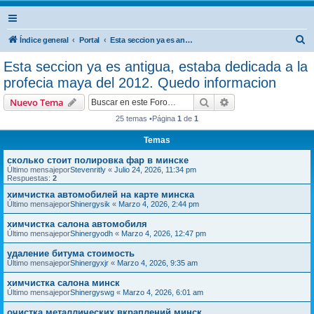
B
Índice general
Portal
Esta seccion ya es antigua, estaba dedicada a la profecia maya del 2012. Quedo informacion
u
Esta seccion ya es antigua, estaba dedicada a la
s
profecia maya del 2012. Quedo informacion
c
Buscar
Búsqueda avanzad
Nuevo Tema
a
25 temas •Página
1
de
1
r
Temas
сколько стоит полировка фар в минске
Último mensajepor
Stevenritly
«
Julio 24, 2026, 11:34 pm
Respuestas:
2
химчистка автомобилей на карте минска
Último mensajepor
Shinergysik
«
Marzo 4, 2026, 2:44 pm
химчистка салона автомобиля
Último mensajepor
Shinergyodh
«
Marzo 4, 2026, 12:47 pm
удаление битума стоимость
Último mensajepor
Shinergyxjr
«
Marzo 4, 2026, 9:35 am
химчистка салона минск
Último mensajepor
Shinergyswg
«
Marzo 4, 2026, 6:01 am
очистка металлических вкраплений минск