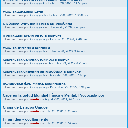
Último mensajepor
Shinergysik
«
Febrero 28, 2026, 11:55 pm
уход за дисками цена
Último mensajepor
Shinergyodh
«
Febrero 28, 2026, 10:26 pm
глубокая очистка кузова автомобиля
Último mensajepor
Shinergyxjr
«
Febrero 28, 2026, 7:48 pm
мойка двигателя авто в минске
Último mensajepor
Shinergyswg
«
Febrero 28, 2026, 4:40 pm
уход за зимними шинами
Último mensajepor
Shinergyvtk
«
Febrero 28, 2026, 9:47 am
химчистка салона стоимость минск
Último mensajepor
Shinergyxjr
«
Diciembre 29, 2025, 6:26 am
химчистка сидений автомобиля в минске
Último mensajepor
Shinergyvtk
«
Diciembre 28, 2025, 7:16 pm
полировка фар минск малиновка
Último mensajepor
Shinergyswg
«
Diciembre 22, 2025, 9:31 pm
Caos en la Salud Mundial Física y Mental, Provocada por:
Último mensajepor
cuantica
«
Agosto 22, 2011, 4:01 am
Crisis de Estados Unidos
Último mensajepor
cuantica
«
Julio 29, 2011, 3:28 am
Piramides y ocultamiento
Último mensajepor
cuantica
«
Julio 23, 2011, 5:54 am