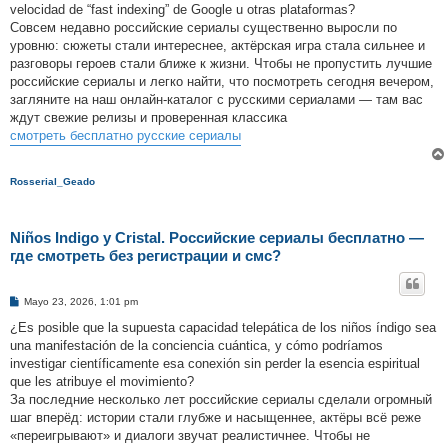
velocidad de “fast indexing” de Google u otras plataformas?
Совсем недавно российские сериалы существенно выросли по
уровню: сюжеты стали интереснее, актёрская игра стала сильнее и
разговоры героев стали ближе к жизни. Чтобы не пропустить лучшие
российские сериалы и легко найти, что посмотреть сегодня вечером,
загляните на наш онлайн-каталог с русскими сериалами — там вас
ждут свежие релизы и проверенная классика
смотреть бесплатно русские сериалы
Rosserial_Geado
Niños Indigo y Cristal. Российские сериалы бесплатно —
где смотреть без регистрации и смс?
M
Mayo 23, 2026, 1:01 pm
e
n
¿Es posible que la supuesta capacidad telepática de los niños índigo sea
s
una manifestación de la conciencia cuántica, y cómo podríamos
a
j
investigar científicamente esa conexión sin perder la esencia espiritual
e
que les atribuye el movimiento?
За последние несколько лет российские сериалы сделали огромный
шаг вперёд: истории стали глубже и насыщеннее, актёры всё реже
«переигрывают» и диалоги звучат реалистичнее. Чтобы не