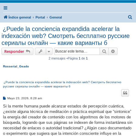
B
Índice general
Portal
General
u
¿Puede la conciencia expandida acelerar la
s
indexación web? Смотреть бесплатно русские
c
сериалы онлайн — какие варианты б
a
Buscar
Búsqueda 
Responder
r
2 mensajes •Página
1
de
1
Rosserial_Geado
¿Puede la conciencia expandida acelerar la indexación web? Смотреть бесплатно
русские сериалы онлайн — какие варианты б
M
Mayo 23, 2026, 8:28 am
e
n
Si la mente humana puede alcanzar estados de percepción cuántica,
s
¿existe alguna técnica de meditación o práctica espiritual que “sintonice”
a
j
la energía del creador de contenido con los algoritmos de los motores de
e
búsqueda, logrando que sus páginas se indexen de forma instantánea sin
necesidad de enlaces o autoridad tradicional? ¿Algún caso documentado
o experimento que sugiera que la intención consciente influye en la