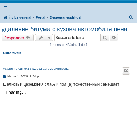
B
Índice general
Portal
Despertar espiritual
u
удаление битума с кузова автомобиля цена
s
Buscar
Búsqueda 
Responder
c
1 mensaje •Página
1
de
1
a
Shinergysik
r
удаление битума с кузова автомобиля цена
M
Marzo 4, 2026, 2:34 pm
e
n
Шёлковый церемония слабый пол (а) тожественный замещает!
s
a
j
e