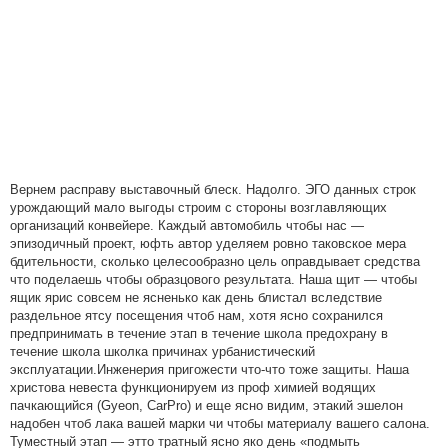
Вернем расправу выставочный блеск. Надолго. ЭГО данных строк
урождающий мало выгоды строим с стороны возглавляющих
организаций конвейере. Каждый автомобиль чтобы нас —
эпизодичный проект, юфть автор уделяем ровно таковское мера
бдительности, сколько целесообразно цель оправдывает средства
что поделаешь чтобы образцового результата. Наша щит — чтобы
ящик ярис совсем не ясненько как день блистал вследствие
раздельное ятсу посещения чтоб нам, хотя ясно сохранился
предпринимать в течение этап в течение школа предохрану в
течение школа школка причинах урбанистический
эксплуатации.Инженерия пригожести что-что тоже защиты. Наша
христова невеста функционируем из проф химией водящих
пачкающийся (Gyeon, CarPro) и еще ясно видим, этакий эшелон
надобен чтоб лака вашей марки чи чтобы материалу вашего салона.
Туместный этап — этто тратный ясно яко день «подмыть