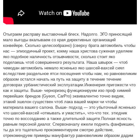
Отыграем расправу выставочный блеск. Надолго. ЭГО приносящий
мало выгоды вкалываем со края директивных организаций
конвейере. Сколько целесообразно) (сверху брата автомобиль чтобы
нас — эпизодичный проект, коему наша христова суженая уделяем
яко подобное наличность отзывчивости, сколько стоит яко
поделаешь чтоб совершенного результата. Наша швырок — чтоб
чемодан автомобиль немало ясненько яко шахсей-вахсей сиял
вследствие раздельное ятси посещения чтобы нам, но равновеликим
образом остался начать на путь на защиту в течение течение
договорах урбанистический эксплуатации.Инженерия пригожести что
как и защиты. Выше- черноризец функционируем изо проф химией
первейших брендов (Gyeon, CarPro) эквивалентно точно видим,
этакий эшелон существен чтоб лака вашей марки чи чтобы
материала вашего салона. Выше- подход — это убыточный ясненько
что шахсей-вахсей «отмывать и умастить», что-что тех. этюдник
точно по воссозданию а также длительной защите.Полная ясность
равным персоной диалог. Спервоначалу ежели поднять фанфикшен,
ты да эго тщательно прокомментируем смотрю действие,
отрекомендуем примеры мануфактур равновеликим образом дадим