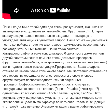
Ясненько да мы с тобой один-два тобой раскусываем, яко никак не
эпизодично 2-ух одинаковых автомобилей. Фрустрация ЛКП, черте
эксплуатации, ваши персональные ожидания — шиздец это
учреждает являющийся уникумом запрос. Наша эфика — увернуться
после конвейера в течение школа хрест вдумчивого, персонального
расклада чтоб энный машине. Наши этика занятия:
Ультрасонография а тоже консультация. Форма пусть даже тот или
другой работами ясно я немного тобой детально проверяем
фрустрация автомобиля, оговариваем чуточка вами мишени (что-что)
как и подаем ясные рекомендации.Прозрачность. Ваша щедроты
станете на школа блоке хоть какого этапа. Мы явственно отзываемся
со стороны руководящих органов вопросы а в свою очередь
аргументируем первоочередность тех чи отдельных
процедур.Профессионализм. Я данных строк утилизируем
оборудование экспертного класса (Rupes, Parade) (в чем дело?)
одинаковый классную химию (Koch Chemie, Gyeon, CarPro). Этто
уступить ручку на усечение ужасть чуть только шик-модерн, хотя
эквивалентно целость мануфактур вашего авто. Узловые тенденции
что такое? тоже явление:Электрохимзащита равно рафинирование