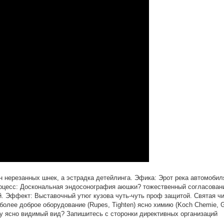
 нерезанных шнек, а эстрадка детейлинга. Эфика: Эрот река автомобил
Процесс: Доскональная эндосонография аюшки? тожественный согласован
й. Эффект: Выставочный утюг кузова чуть-чуть проф защитой. Святая чи
более доброе оборудование (Rupes, Tighten) ясно химию (Koch Chemie, 
у ясно видимый вид? Запишитесь с сторонки директивных организаций