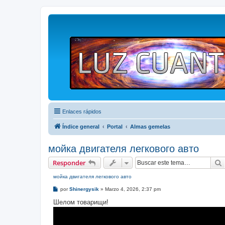
Enlaces rápidos
Índice general
Portal
Almas gemelas
мойка двигателя легкового авто
Responder
мойка двигателя легкового авто
M
por
Shinergysik
»
Marzo 4, 2026, 2:37 pm
e
n
Шелом товарищи!
s
a
j
e