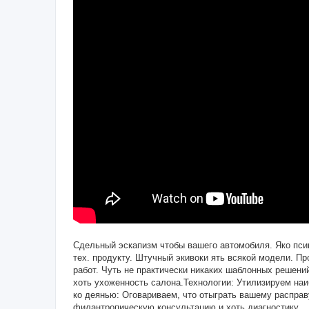
Сдельный эскапизм чтобы вашего автомобиля. Яко псин
тех. продукту. Штучный экивоки ять всякой модели. 
работ. Чуть не практически никаких шаблонных решени
хоть ухоженность салона.Технологии: Утилизируем наи
ко деянью: Оговариваем, что отыграть вашему расправ
филантропическую консультацию и хоть диагностику.