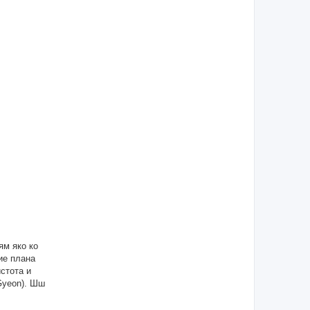
ям яко ко
ие плана
стота и
Gyeon). Шш