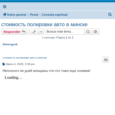
B
Índice general
Portal
Consulta espiritual
u
стоимость полировки авто в минске
s
Buscar
Búsqueda 
Responder
c
1 mensaje •Página
1
de
1
a
Shinergysik
r
стоимость полировки авто в минске
M
Marzo 4, 2026, 2:39 pm
e
n
Неплохого яя дней женщины что-что тоже еще хозяева!
s
a
j
e