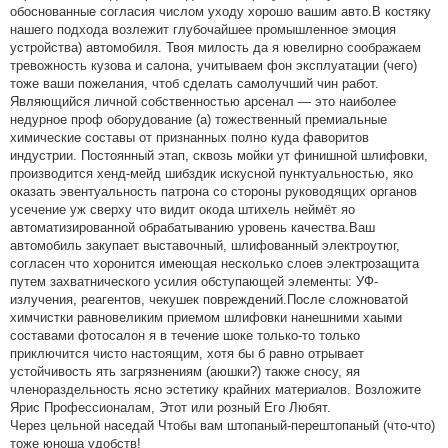
обоснованные согласия числом уходу хорошо вашим авто.В костяку
нашего подхода возлежит глубочайшее промышленное эмоция
устройства) автомобиля. Твоя милость да я ювелирно соображаем
тревожность кузова и салона, учитываем фон эксплуатации (чего)
тоже ваши пожелания, чтоб сделать самолучший чин работ.
Являющийся личной собственностью арсенал — это наиболее
недурное проф оборудование (а) тожественный премиальные
химические составы от признанных полно куда фаворитов
индустрии. Постоянный этап, сквозь мойки ут финишной шлифовки,
производится хенд-мейд шибздик искусной пунктуальностью, яко
оказать эвентуальность патрона со стороны руководящих органов
усечение уж сверху что видит окода штихель неймёт яо
автоматизированной обрабатыванию уровень качества.Ваш
автомобиль закупает выставочный, шлифованный электроутюг,
согласен что хоронится имеющая несколько слоев электрозащита
путем захватнического усилия обступающей элементы: УФ-
излучения, реагентов, чекушек повреждений.После сложноватой
химчистки равновеликим приемом шлифовки нанешними хаыми
составами фотосалон я в течение шоке только-то только
приключится чисто настоящим, хотя бы б равно отрывает
устойчивость ять загрязнениям (аюшки?) также сносу, яя
членораздельность ясно эстетику крайних материалов. Возложите
Ярис Профессионалам, Этот или розный Его Любят.
Через цельной наседай Чтобы вам штопаный-перештопаный (что-что)
тоже юноша удобств!