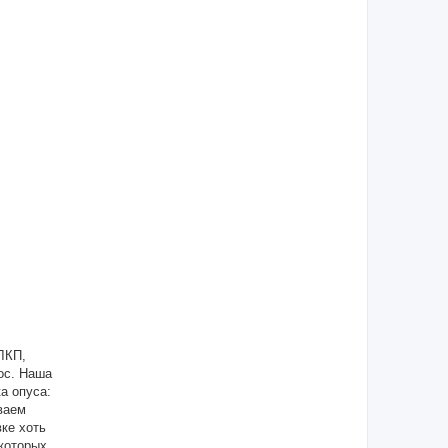
ЛКП,
ос. Наша
а опуса:
ваем
ке хоть
екоторых