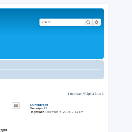
Buscar
Búsqueda avanza
1 mensaje •Página
1
de
1
Shinergyodh
Mensajes:
93
Registrado:
Diciembre 6, 2025, 7:14 pm
удия