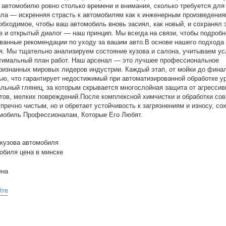
автомобилю ровно столько времени и внимания, сколько требуется для
ла — искренняя страсть к автомобилям как к инженерным произведени
обходимое, чтобы ваш автомобиль вновь засиял, как новый, и сохранял 
в и открытый диалог — наш принцип. Мы всегда на связи, чтобы подробн
ованные рекомендации по уходу за вашим авто.В основе нашего подхода
я. Мы тщательно анализируем состояние кузова и салона, учитываем у
птимальный план работ. Наш арсенал — это лучшее профессиональное
ризнанных мировых лидеров индустрии. Каждый этап, от мойки до фина
ью, что гарантирует недостижимый при автоматизированной обработке у
льный глянец, за которым скрывается многослойная защита от агрессив
тов, мелких повреждений.После комплексной химчистки и обработки со
речно чистым, но и обретает устойчивость к загрязнениям и износу, со
омобиль Профессионалам, Которые Его Любят.
 кузова автомобиля
обиля цена в минске
ена
йте