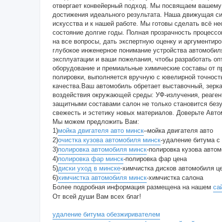
отвергает конвейерный подход. Мы посвящаем вашему 
достижения идеального результата. Наша движущая си
искусства и к нашей работе. Мы готовы сделать всё не
состояние долгие годы. Полная прозрачность процессо
на все вопросы, дать экспертную оценку и аргументир
глубокое инженерное понимание устройства автомобил
эксплуатации и ваши пожелания, чтобы разработать о
оборудование и премиальные химические составы от п
полировки, выполняется вручную с ювелирной точност
качества.Ваш автомобиль обретает выставочный, зерка
воздействия окружающей среды: УФ-излучения, реаген
защитными составами салон не только становится безуп
свежесть и эстетику новых материалов. Доверьте Авт
Мы можем предложить Вам:
1)
мойка двигателя авто минск
–мойка двигателя авто
2)
очистка кузова автомобиля минск
-удаление битума с
3)
полировка автомобиля минск
-полировка кузова автом
4)
полировка фар минск
-полировка фар цена
5)
диски уход в минске
-химчистка дисков автомобиля ц
6)
химчистка автомобиля минск
-химчистка салона
Более подробная информация размещена на нашем
са
От всей души Вам всех благ!
удаление битума обезжиривателем