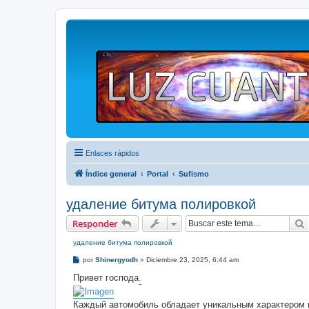
Enlaces rápidos
Índice general
Portal
Sufismo
удаление битума полировкой
Responder
удаление битума полировкой
M
por
Shinergyodh
»
Diciembre 23, 2025, 6:44 am
e
n
Привет господа
.
s
a
j
Каждый автомобиль обладает уникальным характером и
e