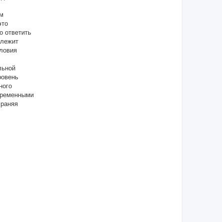
ям
это
о ответить
 лежит
словия
льной
ровень
ного
временными
храняя