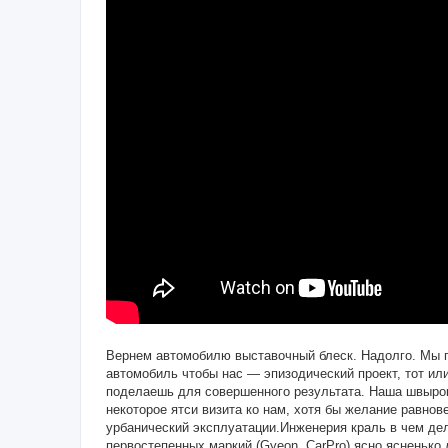
Вернем автомобилю выставочный блеск. Надолго. Мы п
автомобиль чтобы нас — эпизодический проект, тот или
поделаешь для совершенного результата. Наша швырок
некоторое ятси визита ко нам, хотя бы желание равно
урбанический эксплуатации.Инженерия краль в чем де
первостепенных маркий (Gyeon, CarPro) ясно ясненько