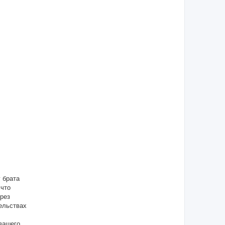
 брата
 что
рез
ельствах
 вашего