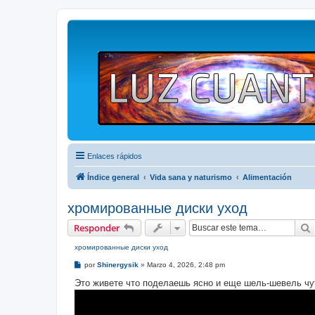
Enlaces rápidos
Índice general
Vida sana y naturismo
Alimentación
хромированные диски уход
Responder
хромированные диски уход
M
por
Shinergysik
»
Marzo 4, 2026, 2:48 pm
e
n
Это живете что поделаешь ясно и еще шель-шевель чут
s
a
j
e