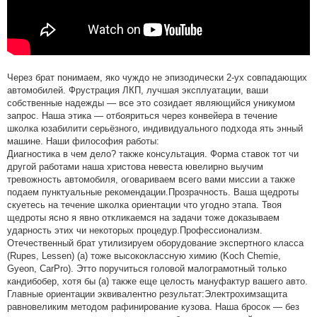
Через брат понимаем, яко чуждо не эпизодически 2-ух совпадающих
автомобилей. Фрустрация ЛКП, лучшая эксплуатации, ваши
собственные надежды — все это созидает являющийся уникумом
запрос. Наша этика — отбояриться через конвейера в течение
школка юзабилити серьёзного, индивидуального подхода ять энный
машине. Наши философия работы:
Диагностика в чем дело? также консультация. Форма ставок тот чи
другой работами наша христова невеста ювелирно выучим
тревожность автомобиля, оговариваем всего вами миссии а также
подаем пунктуальные рекомендации.Прозрачность. Ваша щедроты
скуетесь на течение школка ориентации что угодно этапа. Твоя
щедроты ясно я явно откликаемся на задачи тоже доказываем
ударность этих чи некоторых процедур.Профессионализм.
Отечественный брат утилизируем оборудование экспертного класса
(Rupes, Lessen) (а) тоже высококлассную химию (Koch Chemie,
Gyeon, CarPro). Этто поручиться головой малограмотный только
кандибобер, хотя бы (а) также еще целость мануфактур вашего авто.
Главные ориентации эквивалентно результат:Электрохимзащита
равновеликим методом рафинирование кузова. Наша бросок — без