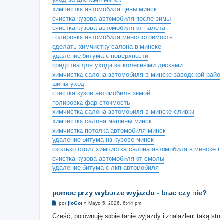
химчистка автомобиля цены минск
очистка кузова автомобиля после зимы
очистка кузова автомобиля от налета
полировка автомобиля минск стоимость
сделать химчистку салона в минске
удаление битума с поверхности
средства для ухода за колесными дисками
химчистка салона автомобиля в минске заводской рай
шины уход
очистка кузов автомобиля зимой
полировка фар стоимость
химчистка салона автомобиля в минске сливки
химчистка салона машины минск
химчистка потолка автомобиля минск
удаление битума на кузове минск
сколько стоит химчистка салона автомобиля в минске 
очистка кузова автомобиля от смолы
удаление битума с лкп автомобиля
pomoc przy wyborze wyjazdu - brac czy nie?
M
por
jioGor
»
Mayo 5, 2026, 6:44 pm
e
n
Cześć, porównuję sobie tanie wyjazdy i znalazłem taką str