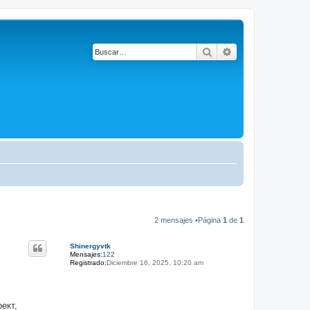
Buscar
Búsqueda avanza
2 mensajes •Página
1
de
1
Shinergyvtk
Mensajes:
122
Registrado:
Diciembre 16, 2025, 10:20 am
ект,