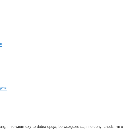
он
цены
onę, i nie wiem czy to dobra opcja, bo wszędzie są inne ceny, chodzi mi o