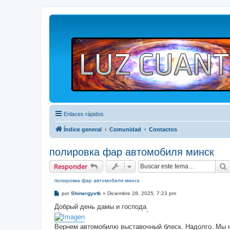
Enlaces rápidos
Índice general
Comunidad
Contactos
полировка фар автомобиля минск
Responder
полировка фар автомобиля минск
M
por
Shinergyvtk
»
Diciembre 28, 2025, 7:23 pm
e
n
Добрый день дамы и господа
.
s
a
j
Вернем автомобилю выставочный блеск. Надолго. Мы н
e