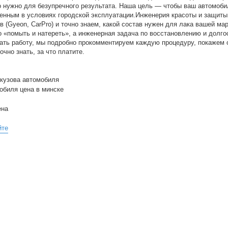
о нужно для безупречного результата. Наша цель — чтобы ваш автомоби
щенным в условиях городской эксплуатации.Инженерия красоты и защит
(Gyeon, CarPro) и точно знаем, какой состав нужен для лака вашей ма
 «помыть и натереть», а инженерная задача по восстановлению и долго
чать работу, мы подробно прокомментируем каждую процедуру, покажем 
чно знать, за что платите.
 кузова автомобиля
обиля цена в минске
ена
йте