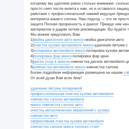
которому мы уделяем ровно столько внимания, скольк
просто сиял после визита к нам, но и оставался защи
работаем с профессиональной химией ведущих брендов 
материала вашего салона. Наш подход — это не просто
защите.Полная прозрачность и диалог. Прежде чем на
материалов и дадим четкие рекомендации. Вы будете то
Мы можем предложить Вам:
1)
мойка двигателя авто минск
–мойка двигателя авто
2)
очистка кузова автомобиля минск
-удаление битума с
3)
полировка автомобиля минск
-полировка кузова автом
4)
полировка фар минск
-полировка фар цена
5)
диски уход в минске
-химчистка дисков автомобиля ц
6)
химчистка автомобиля минск
-химчистка салона
Более подробная информация размещена на нашем
са
От всей души Вам всех благ!
удаление битума полировкой
профессиональная очистка кузова автомобиля
химчистка салона автомобиля
минск химчистка салона авто
очистка металлических вкраплений с кузова
химчистка авто
эффективная очистка кузова автомобиля
химчистка салона минск сколько стоит