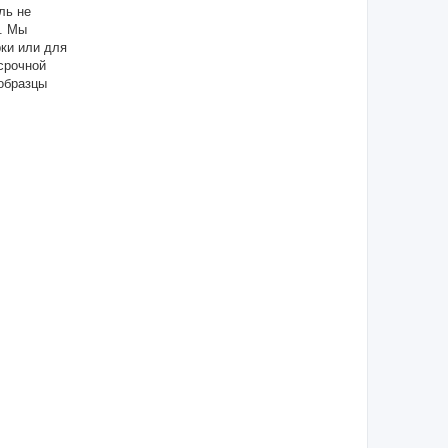
ль не
ы. Мы
рки или для
срочной
образцы