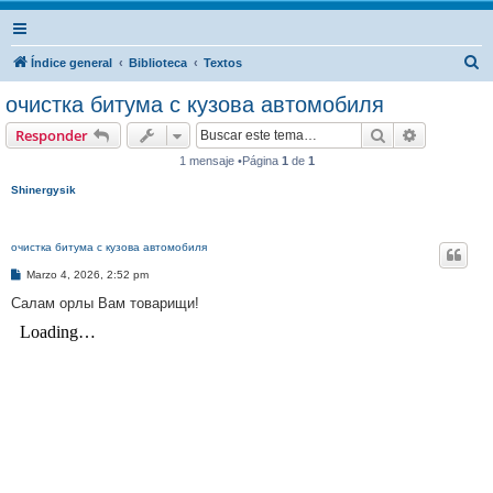
B
Índice general
Biblioteca
Textos
u
очистка битума с кузова автомобиля
s
Buscar
Búsqueda 
Responder
c
1 mensaje •Página
1
de
1
a
Shinergysik
r
очистка битума с кузова автомобиля
M
Marzo 4, 2026, 2:52 pm
e
n
Салам орлы Вам товарищи!
s
a
j
e