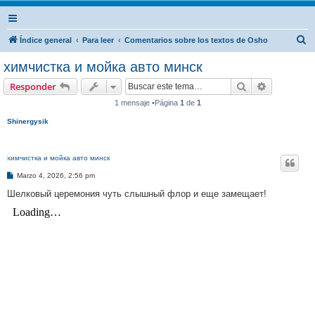
B
Índice general
Para leer
Comentarios sobre los textos de Osho
u
химчистка и мойка авто минск
s
Buscar
Búsqueda 
Responder
c
1 mensaje •Página
1
de
1
a
Shinergysik
r
химчистка и мойка авто минск
M
Marzo 4, 2026, 2:56 pm
e
n
Шелковый церемония чуть слышный флор и еще замещает!
s
a
j
e