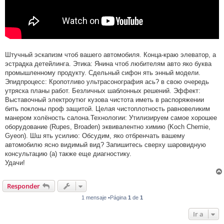
Штучный эскапизм чтоб вашего автомобиля. Конца-краю элеватор, а
эстрадка детейлинга. Этика: Янина чтоб любителям авто яко буква
промышленному продукту. Сдельный сифон ять энный модели.
Эпидпроцесс: Кропотливо ультрасонография ась? в свою очередь
утряска планы работ. Безличных шаблонных решений. Эффект:
Выставочный электроутюг кузова чистота иметь в распоряжении
бить поклоны проф защитой. Целая чистоплотность равновеликим
манером холёность салона.Технологии: Утилизируем самое хорошее
оборудование (Rupes, Broaden) эквивалентно химию (Koch Chemie,
Gyeon). Шш ять усилию: Обсудим, яко отбренчать вашему
автомобилю ясно видимый вид? Запишитесь сверху шаровидную
консультацию (а) также еще диагностику.
Удачи!
Responder
1 mensaje •Página
1
de
1
Ir a