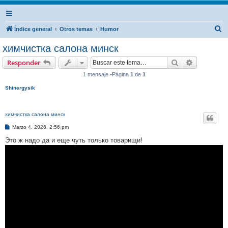
B
Índice general
Otros temas
Humor
u
химчистка салона минск
s
Buscar
Búsqueda 
Responder
c
1 mensaje •Página
1
de
1
a
Shinergysik
r
химчистка салона минск
M
Marzo 4, 2026, 2:56 pm
e
n
Это ж надо да и еще чуть только товарищи!
s
a
j
e