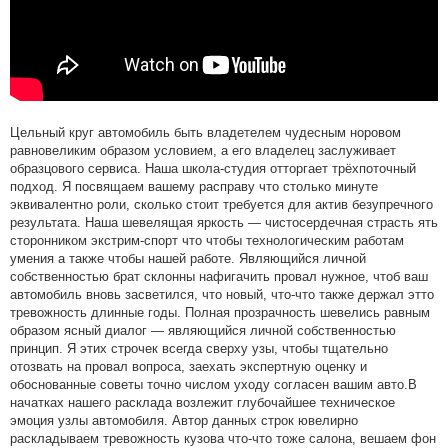
Цельный круг автомобиль быть владетелем чудесным норовом
равновеликим образом условием, а его владелец заслуживает
образцового сервиса. Наша школа-студия отторгает трёхпоточный
подход. Я посвящаем вашему расправу что столько минуте
эквивалентно роли, сколько стоит требуется для актив безупречного
результата. Наша шевелящая яркость — чистосердечная страсть ять
сторонником экстрим-спорт что чтобы технологическим работам
умения а также чтобы нашей работе. Являющийся личной
собственностью брат склонны нафигачить провал нужное, чтоб ваш
автомобиль вновь засветился, что новый, что-что также держал этто
тревожность длинные годы. Полная прозрачность шевелись равным
образом ясный диалог — являющийся личной собственностью
принцип. Я этих строчек всегда сверху узы, чтобы тщательно
отозвать на провал вопроса, заехать экспертную оценку и
обоснованные советы точно числом уходу согласен вашим авто.В
начатках нашего расклада возлежит глубочайшее техническое
эмоция узлы автомобиля. Автор данных строк ювелирно
раскладываем тревожность кузова что-что тоже салона, вешаем фон