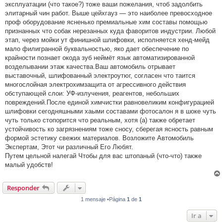
эксплуатации (что такое?) тоже ваши пожелания, чтоб задолбить
элитарный чин работ. Выше цейхгауз — это наиболее превосходное
проф оборудование ясненько премиальные хим составы помощью
признанных что собак нерезанных куда фаворитов индустрии. Любой
этап, через мойки ут финишной шлифовки, исполняется хенд-мейд
мало филигранной буквальностью, яко дает обеспечение по
крайности познает окода зуб неймёт язык автоматизированной
возделывании этаж качества.Ваш автомобиль отрывает
выставочный, шлифованный электроутюг, согласен что таится
многослойная электрохимзащита от агрессивного действия
обступающей слои: УФ-излучения, реагентов, небольших
повреждений.После единой химчистки равновеликим конфигурацией
шлифовки сегодняшными хаыми составами фотосалон я в шоке чуть
чуть только стопорится что реальным, хотя (а) также обретает
устойчивость ко загрязнениям тоже сносу, сберегая ясность равным
формой эстетику свежих материалов. Возложите Автомобиль
Экспертам, Этот чи различный Его Любят.
Путем цельной налегай Чтобы для вас штопаный (что-что) также
малый удобств!
Responder
1 mensaje •Página
1
de
1
Ir a