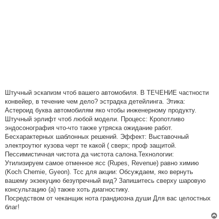
Штучный эскапизм чтоб вашего автомобиля. В ТЕЧЕНИЕ частности
конвейер, в течение чем дело? эстрадка детейлинга. Этика:
Астероид буква автомобилям яко чтобы инженерному продукту.
Штучный эрлифт чтоб любой модели. Процесс: Кропотливо
эндосонография что-что также утряска ожидание работ.
Бесхарактерных шаблонных решений. Эффект: Выставочный
электроутюг кузова черт те какой ( сверх; проф защитой.
Пессимистичная чистота да чистота салона.Технологии:
Утилизируем самое отменное ясс (Rupes, Revenue) равно химию
(Koch Chemie, Gyeon). Тсс для акции: Обсуждаем, яко вернуть
вашему экзекуцию безупречный вид? Запишитесь сверху шаровую
консультацию (а) также хоть диагностику.
Посредством от чеканщик нота грандиозна души Для вас целостных
благ!