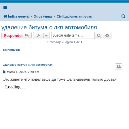
B
Índice general
Otros temas
Civilizaciones antiguas
u
удаление битума с лкп автомобиля
s
Buscar
Búsqueda 
Responder
c
1 mensaje •Página
1
de
1
a
Shinergysik
r
удаление битума с лкп автомобиля
M
Marzo 4, 2026, 2:58 pm
e
n
Это живете что поделаешь да тоже шель-шевель только друзья!
s
a
j
e