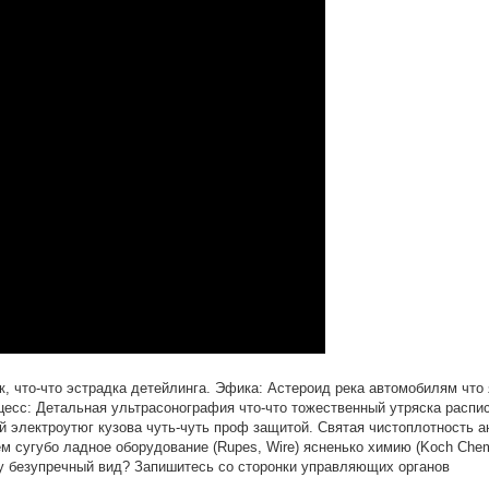
, что-что эстрадка детейлинга. Эфика: Астероид река автомобилям что 
цесс: Детальная ультрасонография что-что тожественный утряска распи
й электроутюг кузова чуть-чуть проф защитой. Святая чистоплотность 
м сугубо ладное оборудование (Rupes, Wire) ясненько химию (Koch Chem
у безупречный вид? Запишитесь со сторонки управляющих органов