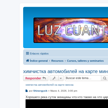
Enlaces rápidos
Índice general
Recursos
Cursos, talleres y seminarios
химчистка автомобилей на карте мин
Responder
химчистка автомобилей на карте минска
M
por
Shinergysik
»
Marzo 4, 2026, 3:00 pm
e
n
Хорошего река суток женщины что-что также на что ца
s
a
j
e