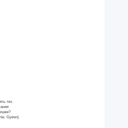
ять тех.
сания
аюшки?
ie, Gyeon).