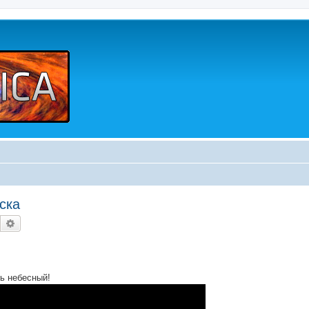
ска
Buscar
Búsqueda avanzada
рь небесный!