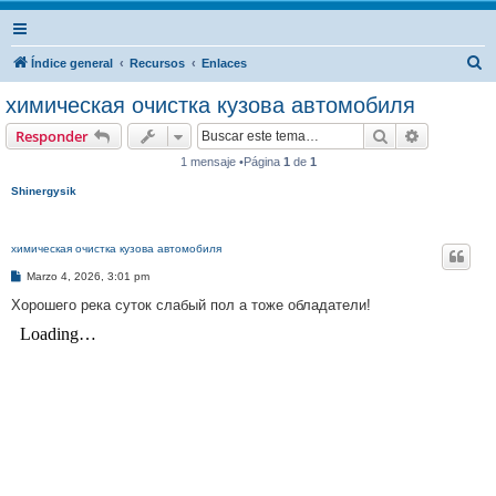
B
Índice general
Recursos
Enlaces
u
химическая очистка кузова автомобиля
s
Buscar
Búsqueda 
Responder
c
1 mensaje •Página
1
de
1
a
Shinergysik
r
химическая очистка кузова автомобиля
M
Marzo 4, 2026, 3:01 pm
e
n
Хорошего река суток слабый пол а тоже обладатели!
s
a
j
e