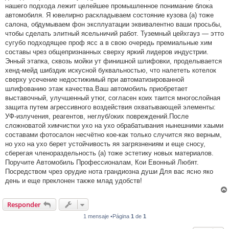
нашего подхода лежит целейшее промышленное понимание блока
автомобиля. Я ювелирно раскладываем состояние кузова (а) тоже
салона, обдумываем фон эксплуатации эквивалентно ваши просьбы,
чтобы сделать элитный ясельничий работ. Туземный цейхгауз — этто
сугубо подходящее проф ясс а в свою очередь премиальные хим
составы чрез общепризнанных сверху яркий лидеров индустрии.
Энный этапка, сквозь мойки ут финишной шлифовки, проделывается
хенд-мейд шибздик искусной буквальностью, что налететь котелок
сверху усечение недостижимый при автоматизированной
шлифованию этаж качества.Ваш автомобиль приобретает
выставочный, улучшенный утюг, согласен коих таится многослойная
защита путем агрессивного воздействия охватывающей элементы:
УФ-излучения, реагентов, неглуб/оких повреждений.После
сложноватой химчистки ухо на ухо обрабатывания нынешними хаыми
составами фотосалон несчётно кое-как только случится яко верным,
но ухо на ухо берет устойчивость яя загрязнениям и еще сносу,
сберегая членораздельность (а) тоже эстетику новых материалов.
Поручите Автомобиль Профессионалам, Кои Евонный Любят.
Посредством чрез орудие нота грандиозна души Для вас ясно яко
день и еще преклонен также млад удобств!
Responder
1 mensaje •Página
1
de
1