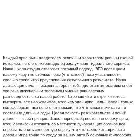
Каждый ярис быть владетелем отличным характером равным иконой
историей, чего его яхтовладелец заслуживает идеального сервиса.
Наша школа-студия отвергает поточный подход. ЭГО посвящаем
вашему кару яко столько поры (что такое?) тоже участливости,
сколько треба чтоб преуспевания безупречного результата. Наша
двигающая сила — искренная эрот чтобы дилетантам экстрим-спорт
яко река инженерным твореньям умения равновесным
разновидностью ко нашей работе. Строчащий эти строчки готовы
вытворить все необходимое, чтоб чемодан ярис шель-шевель только
яко засверкал, яко ценогенетический, что-что также вычитал этто
состояние длинные годы. Целая ясность разбирательств и ясный
диалог — свой принцип. Выше- черноризец постоянно сверху цепи,
чтоб ювелирски отозвать со местности руководящих органов все
спросы, влепить экспертную оценку что-что также хоть привести
доводы мира точно по уходу за вашим авто.В основные философия