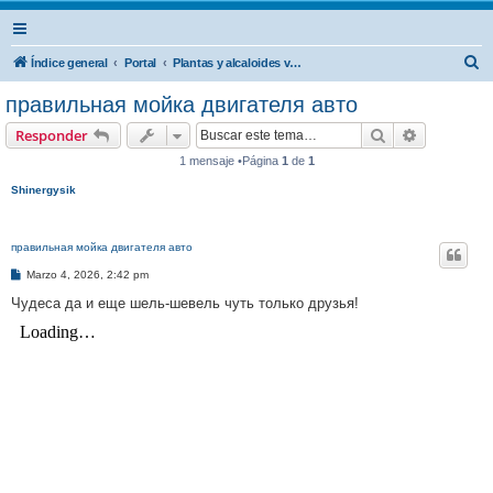
B
Índice general
Portal
Plantas y alcaloides visionarios(ayahuasca/peyote/san pedro/marihuana/LSD
u
правильная мойка двигателя авто
s
Buscar
Búsqueda 
Responder
c
1 mensaje •Página
1
de
1
a
Shinergysik
r
правильная мойка двигателя авто
M
Marzo 4, 2026, 2:42 pm
e
n
Чудеса да и еще шель-шевель чуть только друзья!
s
a
j
e